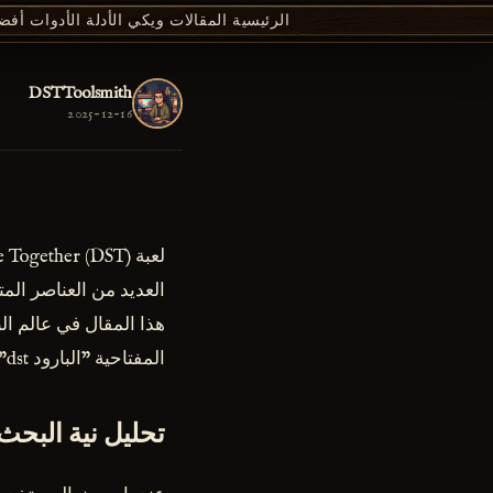
الرئيسية
المقالات
ويكي
الأدلة
الأدوات
أفضل 00
DSTToolsmith
2025-12-16
العديد من العناصر المت
المفتاحية "البارود dst".
تحليل نية البحث