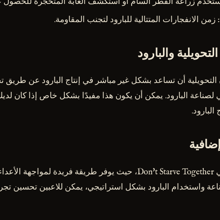
ستخدم زراعة الفطر السام أو استكشف الغابة المتحجرة للحصول ع
: زمن الانفجارات المتتالية للبارود لتجنب المقاومة.
تحويلية والبارود
لتحويلية أن تساعد بشكل غير مباشر في إنتاج البارود عن طريق ت
 لصناعة البارود. يمكن أن يكون هذا مفيدًا بشكل خاص إذا كان لد
البارود.
إضافية
البارود هو أداة قوية في Don't Starve Together، حيث يوفر طريقة فريدة ل
عة واستخدام البارود بشكل استراتيجي، يمكن للاعبين تحسين تجرب