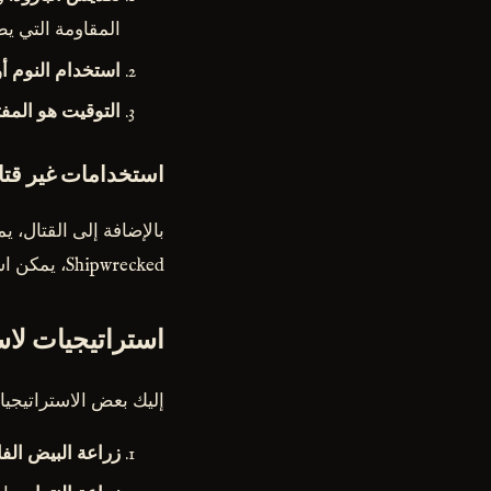
المقاومة التي ي
استخدام النوم أو
التوقيت هو المفت
استخدامات غير قتال
بالإضافة إلى القتال، ي
Shipwrecked، يمكن استخدامه لصنع قنابل جوز الهند ومدافع القوارب.
استراتيجيات لاس
إليك بعض الاستراتيجيات
زراعة البيض الف