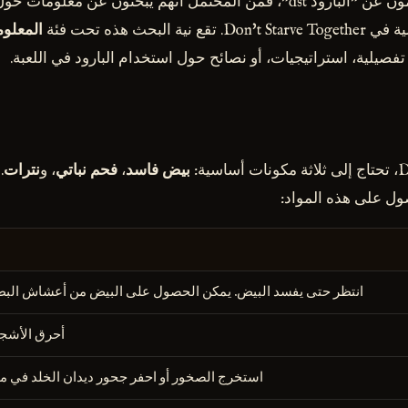
عندما يبحث المستخدمون عن "البارود dst"، فمن المحتمل أنهم يبحثون عن معل
البحث هذه تحت فئة
المعلوم
فصيلية، استراتيجيات، أو نصائح حول استخدام البارود في اللعبة.
بيض فاسد
،
فحم نباتي
، و
نترات
.
ل على هذه المواد:
انتظر حتى يفسد البيض. يمكن الحصول على البيض من أعشاش البطاري
أحرق الأشجار
استخرج الصخور أو احفر جحور ديدان الخلد في ملحق  of Giants