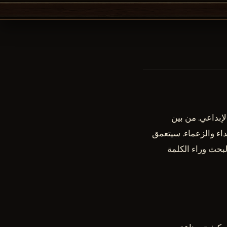
لحرفية الإبداعي. من بين
عداء والزعماء. سيتعمق
ه، ونية البحث وراء الكلمة