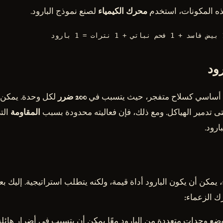
ه المكونات، استخدم
محرك الكيمياء
لصنع نموذج البارود.
ود
ل أساسي كسلاح متفجر، حيث يتسبب في
200 ضرر
لكل وحدة. يمكن 
 تدمير الهياكل. ومع ذلك، فإن فعاليته محدودة بسبب
المقاومة
الت
ارود.
، يمكن أن يكون البارود أداة قيمة، ولكنه يتطلب استراتيجية. إليك 
رك الزعماء:
وضع وحدات متعددة من البارود معًا يمكن أن يتسبب في أضرار هائلة،