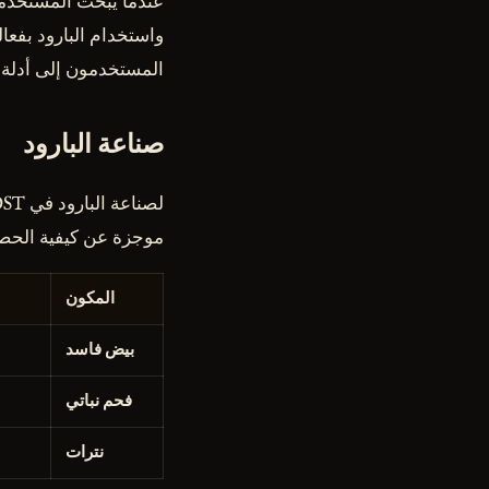
واستخدام البارود بفعالية في Don't Starve Together. تقع نية 
المستخدمون إلى أدلة ت
صناعة البارود
لصناعة البارود في DST، تحتاج إلى ثلاثة مكونات أساسية:
موجزة عن كيفية الحصو
المكون
بيض فاسد
فحم نباتي
نترات