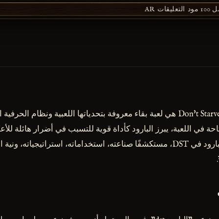
1 مود
التعليقات
AR
لعبة Don't Starve Together (DST) هي لعبة بقاء معروفة بتحدياتها اللعبية ونظام ا
احة في اللعبة، يبرز البارود كأداة قوية للتسبب في أضرار هائلة للأ
هذا المقال في عالم البارود في DST، مستكشفًا صناعته، استخداماته، استراتيجيات