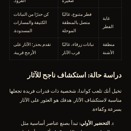
صغيرة
القرود.
فطر متنوع، غالبًا
كن حذرًا من النباتات
غابة
متصل بالمنطقة
الكثيفة والمسارات
الفطر
الموحلة
المسدودة.
منطقة
نباتات زرقاء، غالبًا
تقدم بحذر؛ الآثار على
الأشنة
قرب الآثار
الأرجح قريبة.
دراسة حالة: استكشاف ناجح للآثار
تخيل أنك تلعب كواندا، شخصية ذات قدرات فريدة تجعلها
مناسبة لاستكشاف الآثار. هدفك هو العثور على الآثار
بسرعة وكفاءة.
التحضير الأولي
: تبدأ بصنع عناصر أساسية مثل