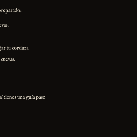
 preparado:
evas.
ar tu cordura.
 cuevas.
uí tienes una guía paso