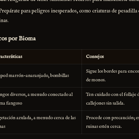
 Prepárate para peligros inesperados, como criaturas de pesadilla 
inas.
icos por Bioma
acterísticas
Consejos
Sigue los bordes para encon
ped marrón-anaranjado, bombillas
de monos.
gos diversos, a menudo conectado al
Ten cuidado con el follaje 
ma fangoso
callejones sin salida.
etación azulada, a menudo cerca de las
Procede con precaución; es
nas
ruinas estén cerca.