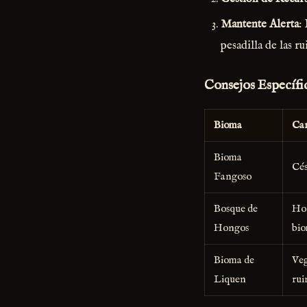
Mantente Alerta
:
pesadilla de las ru
Consejos Específ
Bioma
Car
Bioma
Cés
Fangoso
Bosque de
Hon
Hongos
bio
Bioma de
Veg
Liquen
rui