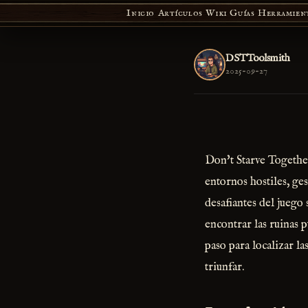
Inicio
Artículos
Wiki
Guías
Herramien
DSTToolsmith
2025-09-27
Don't Starve Together
entornos hostiles, ge
desafiantes del juego 
encontrar las ruinas 
paso para localizar l
triunfar.