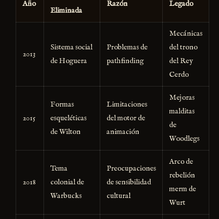
Año
Razón
Legado
Eliminada
Mecánicas
Sistema social
Problemas de
del trono
2013
de Hoguera
pathfinding
del Rey
Cerdo
Mejoras
Formas
Limitaciones
malditas
2015
esqueléticas
del motor de
de
de Wilton
animación
Woodlegs
Arco de
Tema
Preocupaciones
rebelión
2018
colonial de
de sensibilidad
merm de
Warbucks
cultural
Wurt