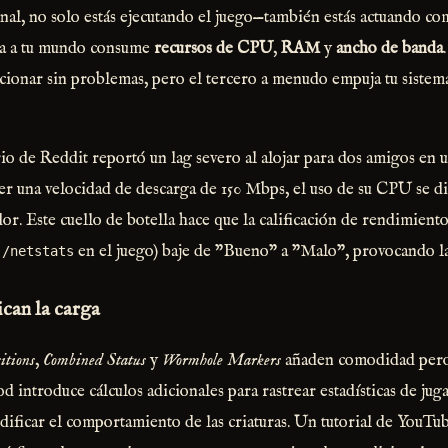
al, no solo estás ejecutando el juego—también estás actuando co
ta a tu mundo consume
recursos de CPU
,
RAM
y
ancho de banda
ionar sin problemas, pero el tercero a menudo empuja tu sistema
io de Reddit reportó un lag severo al alojar para dos amigos en 
er una velocidad de descarga de 150 Mbps, el uso de su CPU se d
dor. Este cuello de botella hace que la calificación de rendimiento 
o
en el juego) baje de "Bueno" a "Malo", provocando la
/netstats
can la carga
itions
,
Combined Status
y
Wormhole Markers
añaden comodidad pero 
d introduce cálculos adicionales para rastrear estadísticas de ju
ificar el comportamiento de las criaturas. Un tutorial de YouTu