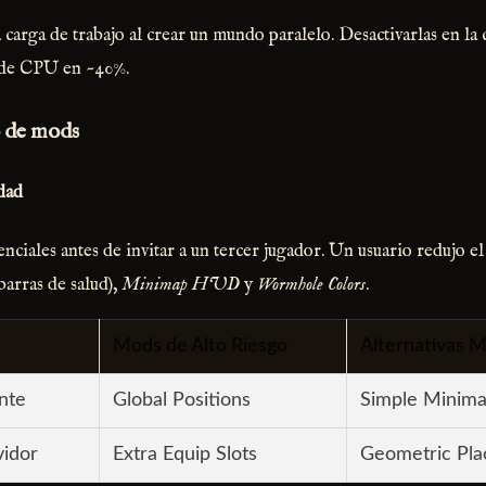
a carga de trabajo al crear un mundo paralelo. Desactivarlas en la
 de CPU en ~40%.
o de mods
dad
ciales antes de invitar a un tercer jugador. Un usuario redujo el
barras de salud),
Minimap HUD
y
Wormhole Colors
.
Mods de Alto Riesgo
Alternativas 
nte
Global Positions
Simple Minim
vidor
Extra Equip Slots
Geometric Pl