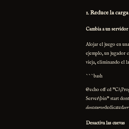
1. Reduce la carga
Cambia a un servidor
Alojar el juego en un
ejemplo, un jugador 
vieja, eliminando el l
```bash
@echo off cd "C:\Pro
Server\bin" start don
dontstarve
dedicated
ser
Desactiva las cuevas