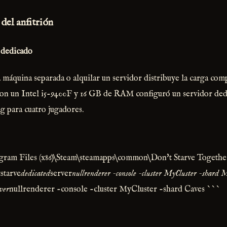
 del anfitrión
 dedicado
a máquina separada o alquilar un servidor distribuye la carga com
con un Intel i5-9400F y 16 GB de RAM configuró un servidor ded
ag para cuatro jugadores.
gram Files (x86)\Steam\steamapps\common\Don't Starve Togethe
tstarve
dedicated
server
nullrenderer -console -cluster MyCluster -shard M
ver
nullrenderer -console -cluster MyCluster -shard Caves ```