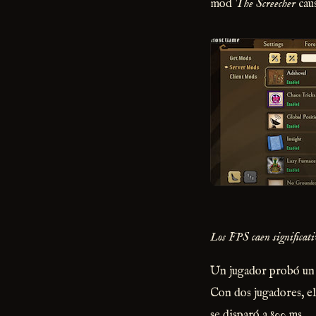
mod
The Screecher
cau
Los FPS caen significati
Un jugador probó un s
Con dos jugadores, el
se disparó a 800 ms.