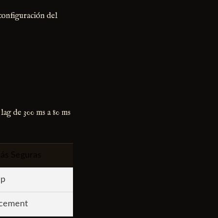
 configuración del
 lag de 300 ms a 80 ms
Más Seguras
ap
acement