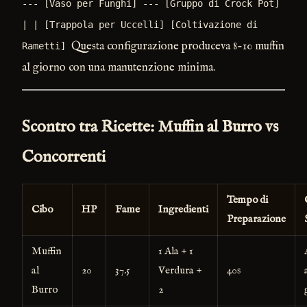
--- [Vaso per Funghi] --- [Gruppo di Crock Pot]
| | [Trappola per Uccelli] [Coltivazione di
Questa configurazione produceva 8-10 muffin
Rametti]
al giorno con una manutenzione minima.
Scontro tra Ricette: Muffin al Burro vs
Concorrenti
Tempo di
Cibo
HP
Fame
Ingredienti
Preparazione
Muffin
1 Ala + 1
al
20
37.5
Verdura +
40s
Burro
2