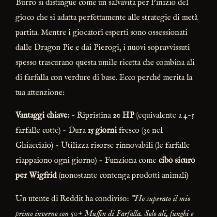
Burro si distingue come un salvavita per l'inizio del
gioco che si adatta perfettamente alle strategie di metà
partita. Mentre i giocatori esperti sono ossessionati
dalle Dragon Pie e dai Pierogi, i nuovi sopravvissuti
spesso trascurano questa umile ricetta che combina ali
di farfalla con verdure di base. Ecco perché merita la
tua attenzione:
Vantaggi chiave:
- Ripristina
20 HP
(equivalente a 4-5
farfalle cotte) - Dura
15 giorni
fresco (30 nel
Ghiacciaio) - Utilizza risorse rinnovabili (le farfalle
riappaiono ogni giorno) - Funziona come
cibo sicuro
per Wigfrid
(nonostante contenga prodotti animali)
Un utente di Reddit ha condiviso:
"Ho superato il mio
primo inverno con 50+ Muffin di Farfalla. Solo ali, funghi e