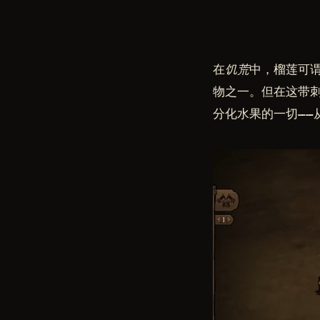
在
饥荒
中，榴莲可谓
物之一。但在这带
分化水果的一切——