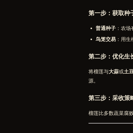
第一步：获取种
普通种子
：农场
鸟笼交易
：用生
第二步：优化生
将榴莲与
大蒜
或
土
源。
第三步：采收策
榴莲比多数蔬菜腐败