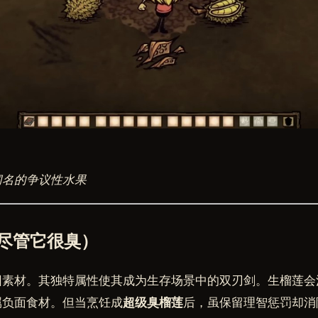
闻名的争议性水果
尽管它很臭）
因素材。其独特属性使其成为生存场景中的双刃剑。生榴莲会
属负面食材。但当烹饪成
超级臭榴莲
后，虽保留理智惩罚却消