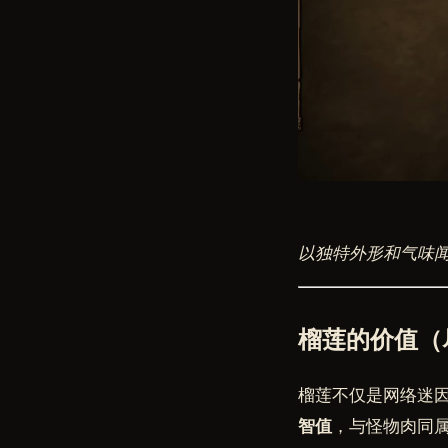
以独特外形和气味
榴莲的价值（
榴莲不仅是网络迷
智值
，与怪物肉同