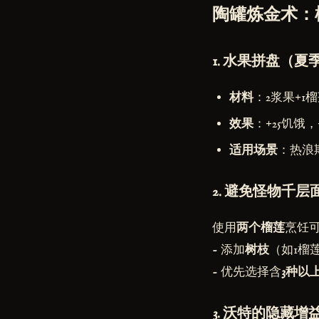
陶罐炼金术：
1. 水果拼盘（夏
材料
：2浆果+1榴
效果
：+25饥饿，
适用场景
：热浪
2. 避免怪物千层
使用
两个榴莲
烹饪
- 添加
树枝
（如1榴
- 优先选择含
3种以
3. 沃特的隐藏增