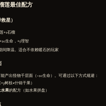
榴莲最佳配方
季救星）
莲+1石榴
+20生命，+5理智
期间降温。适合不依赖暖石的玩家
面
可能产出怪物千层面（-20生命）。可通过以下方式规避：
莲+3树枝=什锦干果）
上水果
的配方（如水果拼盘）
益