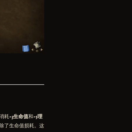
消耗
-3生命值
和
-5理
除了生命值损耗。这