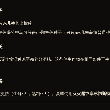
子
有
5%几率
长出榴莲
榴莲喂笼中鸟可获得1-2颗榴莲种子（另有50%几率获得普通
长
豆
等作物混种以平衡养分消耗。这些伴生作物在相同条件下生
略
更快（生鲜6天，熟制10天）。夏季使用
灭火器
或
寒冰切斯