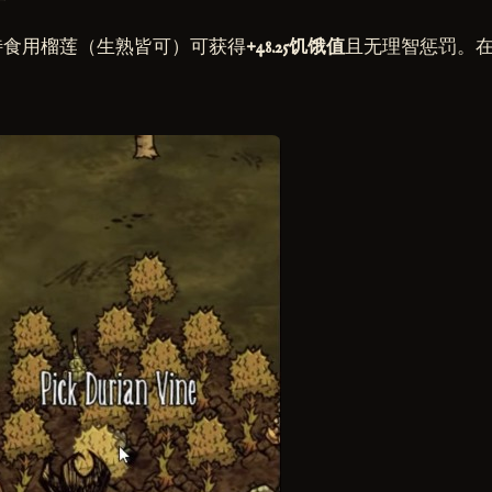
特食用榴莲（生熟皆可）可获得
+48.25饥饿值
且无理智惩罚。