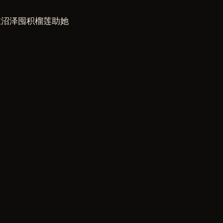
在沼泽囤积榴莲助她