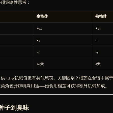
必须策略性思考：
生榴莲
熟榴莲
+25
+25
-3
0
-5
-5
10天
6天
供+18.75饥饿值但有类似惩罚。关键区别？榴莲在食谱中属
类角色开辟特殊用途——她食用榴莲可获得额外饥饿加成。
种子到臭味