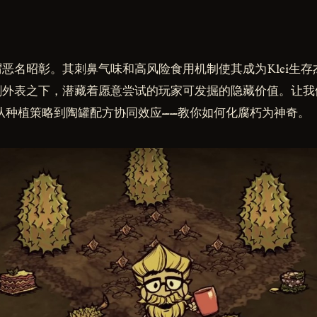
恶名昭彰。其刺鼻气味和高风险食用机制使其成为Klei生
刺外表之下，潜藏着愿意尝试的玩家可发掘的隐藏价值。让我
从种植策略到陶罐配方协同效应——教你如何化腐朽为神奇。