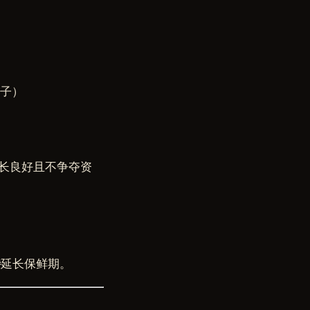
种子）
长良好且不争夺资
特
延长保鲜期。