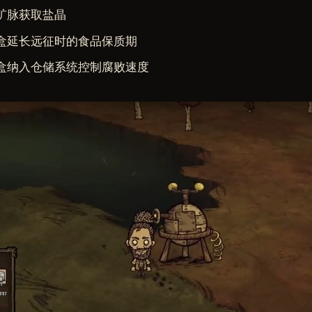
矿脉获取盐晶
盒延长远征时的食品保质期
盒纳入仓储系统控制腐败速度