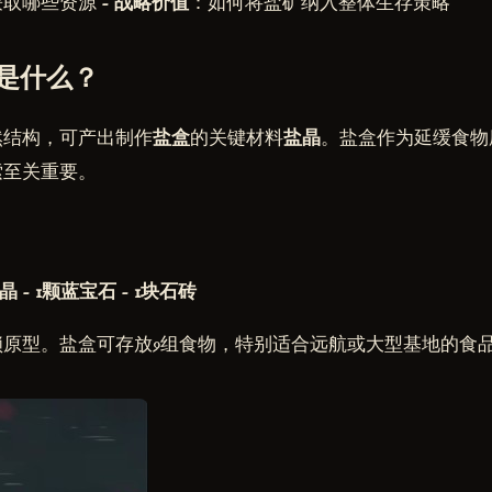
取哪些资源 -
战略价值
：如何将盐矿纳入整体生存策略
矿是什么？
然结构，可产出制作
盐盒
的关键材料
盐晶
。盐盒作为延缓食物
索至关重要。
盐晶
-
1颗蓝宝石
-
1块石砖
锁原型。盐盒可存放9组食物，特别适合远航或大型基地的食