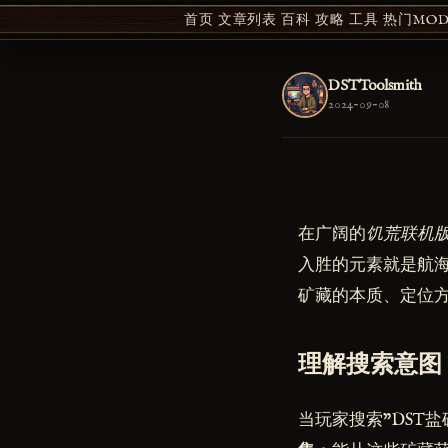
首页
文章列表
百科
攻略
工具
热门MOD 
DSTToolsmith
2024-09-08
在广阔的
饥荒联机版
入胜的元素就是航
矿藏的本质、定位
理解搜索意图
当玩家搜索"DST盐