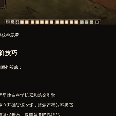
腐败的展示
阶技巧
的额外策略：
尽早建造科学机器和炼金引擎
建立基础资源农场，蜂箱产蜜效率极高
准备保暖石，夏季备齐降温物品