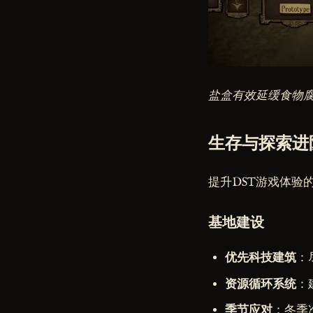
盐盒有效延缓食物
生存与探索进
提升DST游戏体验
基地建设
优先科技建筑
：
资源循环系统
：
季节应对
：冬季