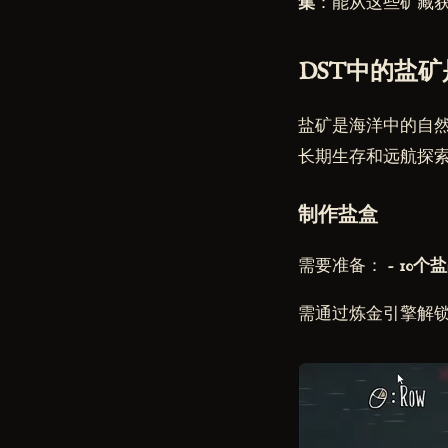
集
：能从这些矿藏获
DST中的盐
盐矿是海洋中的自
长期生存和远航探
制作盐盒
需要准备： -
10个
需通过炼金引擎解