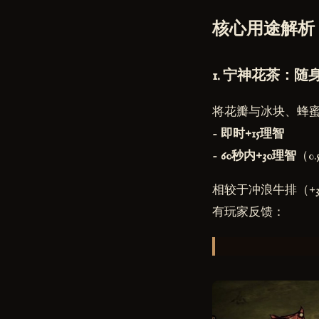
核心用途解析
1. 宁神花茶：随
将花瓣与冰块、蜂
-
即时+15理智
-
60秒内+30理智
（0.
相较于冲浪牛排（+
有玩家反馈：