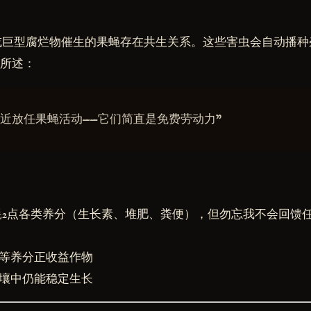
或巨型腐烂物催生的果蝇存在共生关系。这些害虫会自动播种
户所述：
附近放任果蝇活动——它们简直是免费劳动力"
耗2点各类养分（生长素、堆肥、粪便），但勿忘我不会回馈
茄等养分正收益作物
土壤中仍能稳定生长