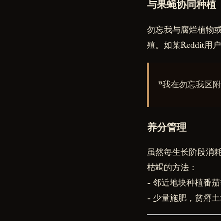
与果蝇协同种植
勿忘我与腐烂植物
殖。如某Reddit用
"我在勿忘我区
养分管理
虽然每生长阶段消
枯竭的方法：
- 邻近地块种植番
- 少量施肥，贫瘠