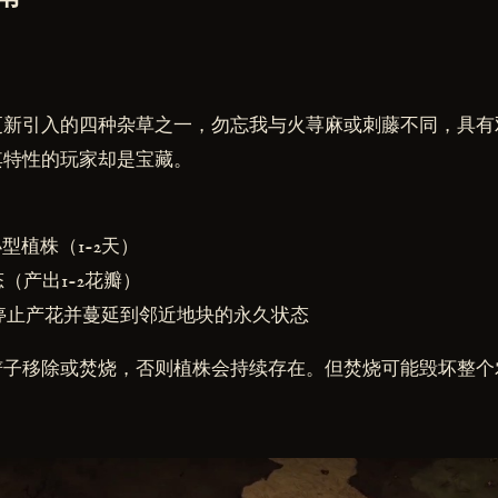
更新引入的四种杂草之一，勿忘我与火荨麻或刺藤不同，具有
其特性的玩家却是宝藏。
型植株（1-2天）
（产出1-2花瓣）
停止产花并蔓延到邻近地块的永久状态
铲子移除或焚烧，否则植株会持续存在。但焚烧可能毁坏整个