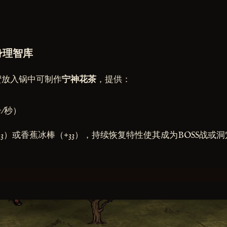
身理智库
蜜放入锅中可制作
宁神花茶
，提供：
5/秒）
33）或香蕉冰棒（+33），持续恢复特性使其成为BOSS战或