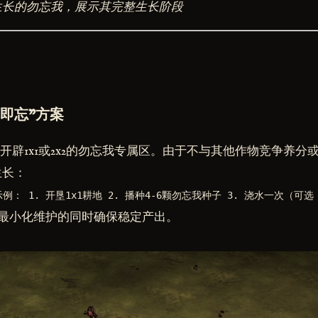
生长的勿忘我，展示其完整生长阶段
即忘"方案
单独开辟1x1或2x2的勿忘我专属区。由于不与其他作物竞争养
生长：
示例： 1. 开垦1x1耕地 2. 播种4-6颗勿忘我种子 3. 浇水一次（可选
最小化维护的同时确保稳定产出。