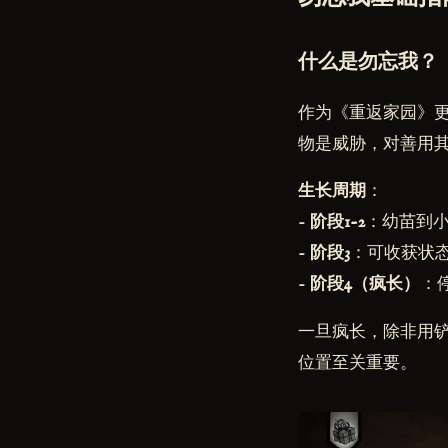
什么是勿忘我？
作为《重返家园》
物是威胁，对善用
生长周期
：
-
阶段1-2
：幼苗到小
-
阶段3
：可收获状态
-
阶段4（疯长）
：
一旦疯长，除非用
位置至关重要。