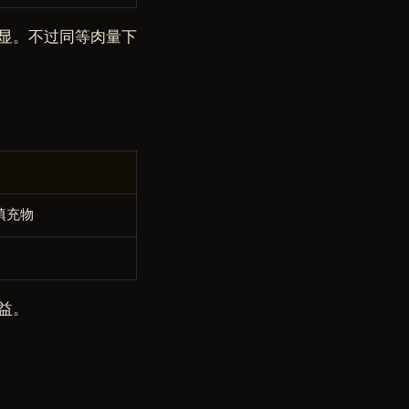
显。不过同等肉量下
填充物
益。