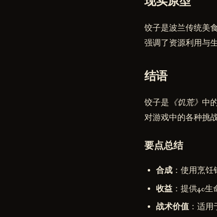
现实原型
饺子是波兰传统美
强调了资源利用与
结语
饺子是
《饥荒》
中
对游戏中的各种挑
要点总结
合成
：使用烹饪
收益
：提供40生
战术价值
：适用