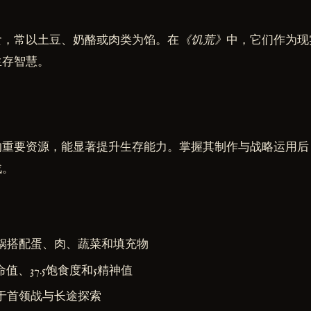
食，常以土豆、奶酪或肉类为馅。在
《饥荒》
中，它们作为现
生存智慧。
的重要资源，能显著提升生存能力。掌握其制作与战略运用后
战。
锅搭配蛋、肉、蔬菜和填充物
命值、37.5饱食度和5精神值
于首领战与长途探索