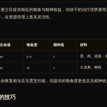
量更少且提供相近的饱食与精神收益，但饺子的治疗优势更明
作，在资源管理上更具灵活性。
生命值
饱食度
精神值
材料
40
37.5
5
蛋、肉、蔬菜、
40
25
0
火龙果、树枝
生命恢复相当且无需烹饪锅，但提供的饱食度更低且无精神收
的技巧