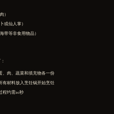
肉）
卜或仙人掌）
海带等非食用物品）
下：
蛋、肉、蔬菜和填充物各一份
所有材料放入烹饪锅开始烹饪
过程约需20秒