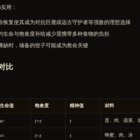
为实用：
命恢复使其成为对抗巨鹿或远古守护者等强敌的理想选择
的生命与饱食度补给减少需携带多种食物的负担
稀缺时，储备的饺子可能成为救命关键
对比
生命值
饱食度
精神值
材料
40
37.5
5
蛋、肉、蔬菜、
20
37.5
5
蜂蜜、肉、冰