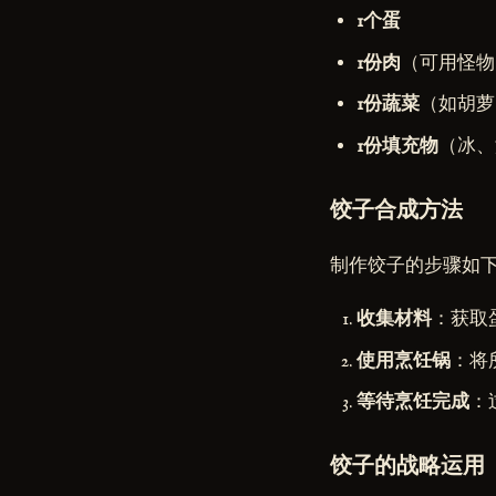
1个蛋
1份肉
（可用怪物
1份蔬菜
（如胡萝
1份填充物
（冰、
饺子合成方法
制作饺子的步骤如
收集材料
：获取
使用烹饪锅
：将
等待烹饪完成
：
饺子的战略运用