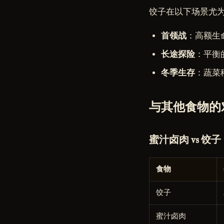
饺子在以下场景尤
首领战
：高额生
长途探险
：平衡
冬季生存
：蔬菜
与其他食物的
蜜汁卤肉 vs 饺子
食物
饺子
蜜汁卤肉