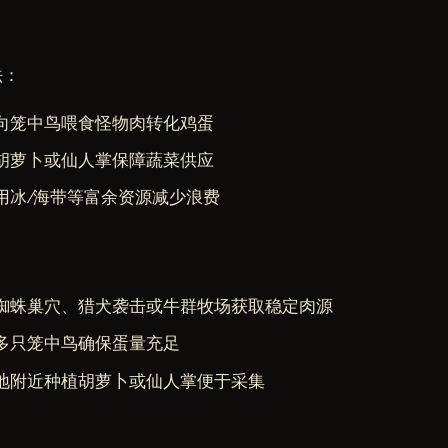
法：
向笼中鸟喂食怪物肉转化鸡蛋
胡萝卜或仙人掌保障蔬菜供应
用冰/海带等富余资源减少浪费
蜘蛛巢穴、猎犬袭击或牛群牧场获取稳定肉源
多只笼中鸟确保蛋量充足
地附近种植胡萝卜或仙人掌便于采集