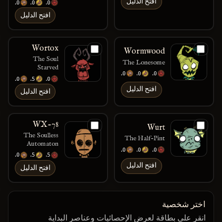
افتح الدليل
120
150
150
افتح الدليل
Wortox
Wormwood
The Soul
The Lonesome
Starved
200
150
150
150
175
200
افتح الدليل
افتح الدليل
WX-78
Wurt
The Soulless
The Half-Pint
Automaton
150
200
150
150
125
125
افتح الدليل
افتح الدليل
اختر شخصية
انقر على بطاقة لعرض الإحصائيات وعناصر البداية