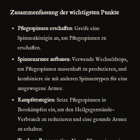
Zusammenfassung der wichtigsten Punkte
Pflegespinnen erschaffen
: Greife eine
Spinnenkönigin an, um Pflegespinnen zu
erschaffen.
Spinnenarmee aufbauen
: Verwende Wechseldrops,
um Pflegespinnen massenhaft zu produzieren, und
kombiniere sie mit anderen Spinnentypen für eine
ausgewogene Armee.
Kampfstrategien
: Setze Pflegespinnen in
Bosskämpfen ein, um den Heilgegenstände-
Verbrauch zu reduzieren und eine gesunde Armee
zu erhalten.