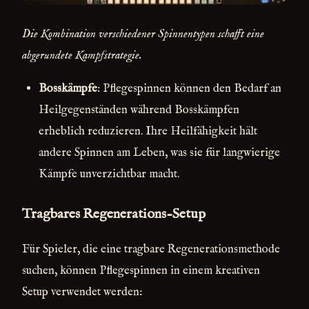
Die Kombination verschiedener Spinnentypen schafft eine
abgerundete Kampfstrategie.
Bosskämpfe
: Pflegespinnen können den Bedarf an
Heilgegenständen während Bosskämpfen
erheblich reduzieren. Ihre Heilfähigkeit hält
andere Spinnen am Leben, was sie für langwierige
Kämpfe unverzichtbar macht.
Tragbares Regenerations-Setup
Für Spieler, die eine tragbare Regenerationsmethode
suchen, können Pflegespinnen in einem kreativen
Setup verwendet werden: