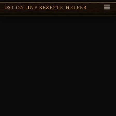
DST ONLINE REZEPTE-HELFER