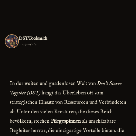
DSTToolsmith
2025-05-14
In der weiten und gnadenlosen Welt von
Don't Starve
Together (DST)
hängt das Überleben oft vom
strategischen Einsatz von Ressourcen und Verbündeten
ab. Unter den vielen Kreaturen, die dieses Reich
bevölkern, stechen
Pflegespinnen
als unschätzbare
Begleiter hervor, die einzigartige Vorteile bieten, die