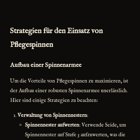
Strategien für den Einsatz von
Pflegespinnen
Aufbau einer Spinnenarmee
Um die Vorteile von Pflegespinnen zu maximieren, ist
der Aufbau einer robusten Spinnenarmee unerlässlich.
Hier sind einige Strategien zu beachten:
Verwaltung von Spinnennestern
:
Spinnennester aufwerten
: Verwende Seide, um
Spinnennester auf Stufe 3 aufzuwerten, was die