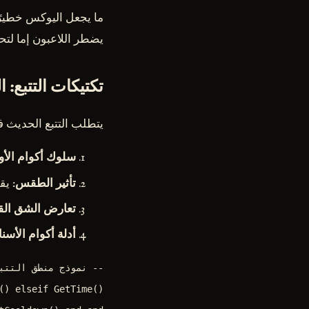
ما يجعل اليوكس خطيرً
يضطر اللاعبون إما لتح
تكتيكات التتبع:
يتطلب التتبع الحديث 
سلوك أكوام الأ
تأثير الطقس
: يقل
تعارض الشق ال
أدلة أكوام الأسن
() elseif GetTime()