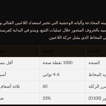
ه المخادعة وآلياته الوحشية التي تختبر استعداد اللاعبين القتالي 
يه بالخروف المتحور خلال عمليات التتبع، ويبدو في البداية كفري
 المخاط الذي يشل حركة اللاعبين.
السمة
القيمة
مقا
الصحة
1000 نقطة صحة
أقل بنسبة 50% من
يد المخاط
4-6 ثواني
أسر
ر الركلة
60
ثلاثة أضعاف
D10)
33%
ضع