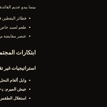
بينما يبدو عديم الفائدة
فطائر اليقطين في عيد ا
طعم لصيد خاص
عنصر مقايضة مع ملك 
ابتكارات المجتم
استراتيجيات غير تق
وابل ألغام النحل
جيش الميرم
: 4+ ميرم صديق يكسر المخاط أسرع من الخنازير
استغلال الطقس