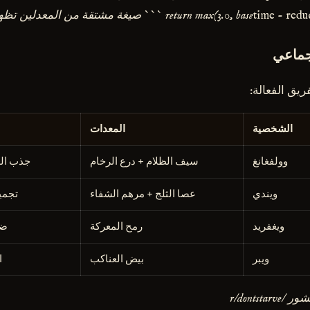
time - reducti
صيغة مشتقة من المعدلين تظهر
لجماعي
ريق الفعالة:
الشخصية
المعدات
وولفغانغ
سيف الظلام + درع الرخام
جذب الع
ويندي
عصا الثلج + مرهم الشفاء
تجمي
ويغفريد
رمح المعركة
ضر
ويبر
بيض العناكب
ا
r/donts