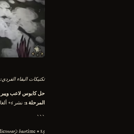
تكتيكات البقاء الفردي:
حل كابوس لاعب ويبر 
المرحلة 2
: نشر 6+ ألغام نحل عند نقاط الاختناق -
```
time = 8.5 # الثواني المشلولة reduction = 2.5 * allies
near): base
lies