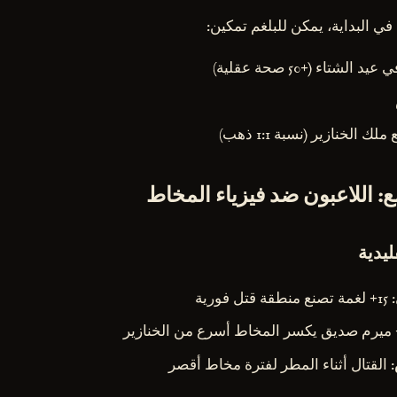
 في البداية، يمكن للبلغم تمكين:
لشتاء (+50 صحة عقلية)
الخنازير (نسبة 1:1 ذهب)
ع: اللاعبون ضد فيزياء المخاط
ليدية
: 15+ لغمة تصنع منطقة قتل فورية
: القتال أثناء المطر لفترة مخاط أقصر