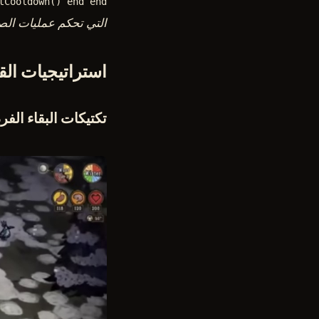
tCooldown() end end
التي تحكم عمليات الص
استراتيجيات القت
تكتيكات البقاء الفر