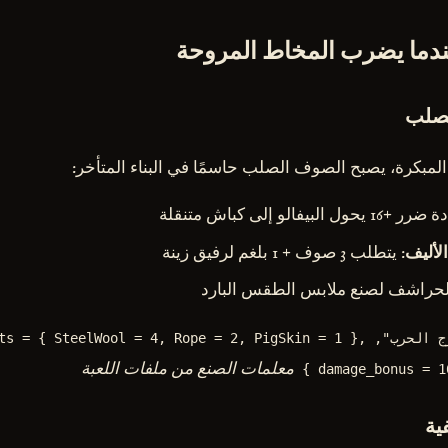
عندما يضرب المخاط المروحة
لصلب
بكرة، يصبح الصوف الصلب حاسمًا في البناء المتأخر:
16 يحول البيفالو إلى كباش متنقلة
لأليف
: يتطلب 3 صوف + 1 بلغم لرفيق زينة
الحراشف لصنع ملابس الطقس البارد
recipe { name = "سرج الحرب",  = { SteelWool = 4, Rope = 2, PigSkin = 1
معلمات الصنع من ملفات اللعبة
damage_bonus = 16
ية