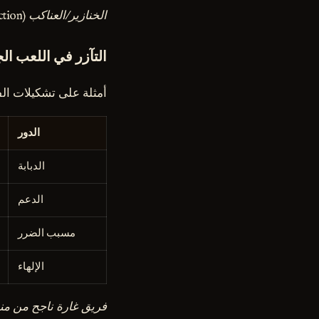
الخنازير/العناكب return max(3.0, base
on) ```
التآزر في اللعب ا
أمثلة على تشكيلات الف
الدور
الدبابة
الدعم
مسبب الضرر
الإلهاء
فريق غارة ناجح من منشور /tarve