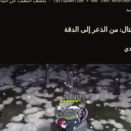
يكشف التنقيب عن البيا
- lastSpawnTime > 480 then ResetHun
يد
ال: من الذعر إلى الدقة
دي