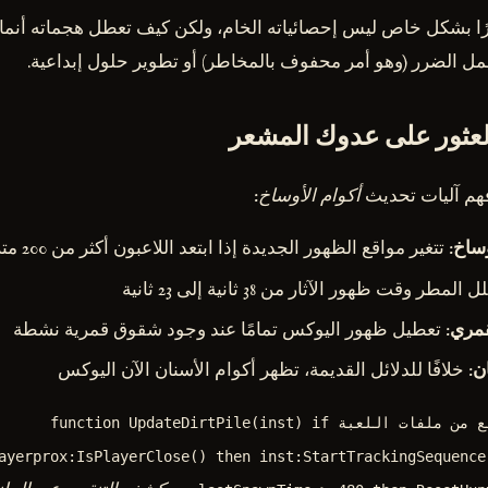
ا بشكل خاص ليس إحصائياته الخام، ولكن كيف تعطل هجماته أنماط 
مل الضرر (وهو أمر محفوف بالمخاطر) أو تطوير حلول إبداعية.
 العثور على عدوك المشعر
فهم آليات تحديث
أكوام الأوساخ
:
وساخ
: تتغير مواقع الظهور الجديدة إذا ابتعد اللاعبون أكثر من 200 متر
ل المطر وقت ظهور الآثار من 38 ثانية إلى 23 ثانية
قمري
: تعطيل ظهور اليوكس تمامًا عند وجود شقوق قمرية نشطة
ان
: خلافًا للدلائل القديمة، تظهر أكوام الأسنان الآن اليوكس
-- نموذج منطق التتبع من ملفات اللعبة function UpdateDirtPile(inst) if
ayerprox:IsPlayerClose() then inst:StartTrackingSequence