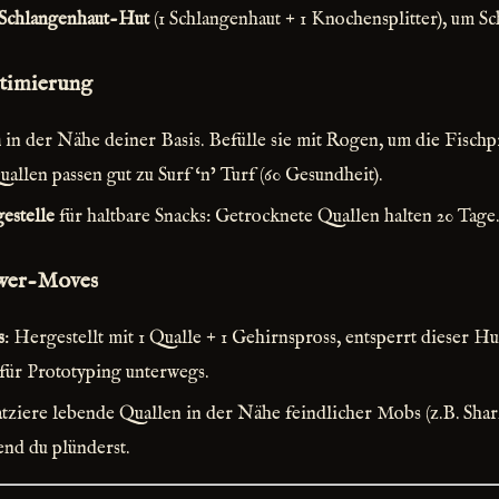
Schlangenhaut-Hut
(1 Schlangenhaut + 1 Knochensplitter), um S
imierung
n
in der Nähe deiner Basis. Befülle sie mit Rogen, um die Fisch
llen passen gut zu Surf ‘n’ Turf (60 Gesundheit).
estelle
für haltbare Snacks: Getrocknete Quallen halten 20 Tage.
wer-Moves
s
: Hergestellt mit 1 Qualle + 1 Gehirnspross, entsperrt dieser H
für Prototyping unterwegs.
atziere lebende Quallen in der Nähe feindlicher Mobs (z.B. Shark
nd du plünderst.