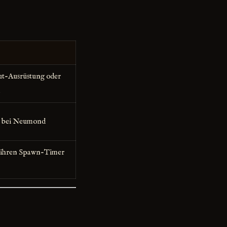
t-Ausrüstung oder
n
n bei Neumond
m ihren Spawn-Timer