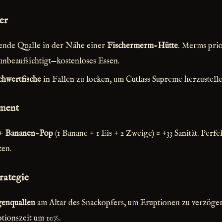
er
bende Qualle in der Nähe einer
Fischermerm-Hütte
. Merms prio
 unbeaufsichtigt—kostenloses Essen.
chwertfische
in Fallen zu locken, um Cutlass Supreme herzustelle
ment
 +
Bananen-Pop
(1 Banane + 1 Eis + 2 Zweige) = +33 Sanität. Perf
ten.
rategie
enquallen
am Altar des Snackopfers, um Eruptionen zu verzöger
ptionszeit um 10%.