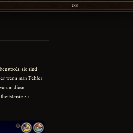
DE
enstools: sie sind
ber wenn man Fehler
 warum diese
heitsleiste zu