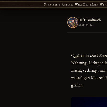
Startseite
Artikel
Wiki
Leitfäden
Wer
DSTToolsmith
2025-05-14
Quallen in
Don’t Star
Nahrung, Lichtquell
macht, verbringt man 
wackeligen Meeresbla
grillen.