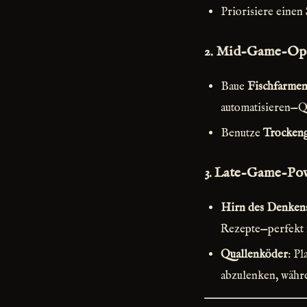
Priorisiere einen
2.
Mid-Game-Opt
Baue
Fischfarme
automatisieren—Qua
Benutze
Trockeng
3.
Late-Game-Po
Hirn des Denken
Rezepte—perfekt 
Quallenköder
: Pl
abzulenken, währe