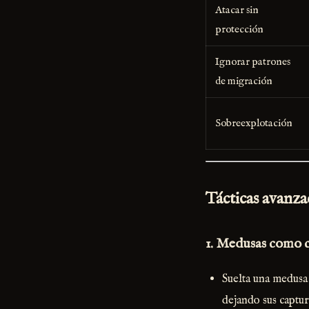
Atacar sin
protección
Ignorar patrones
de migración
Sobreexplotación
Tácticas avanzad
1.
Medusas como 
Suelta una medusa
dejando sus captu