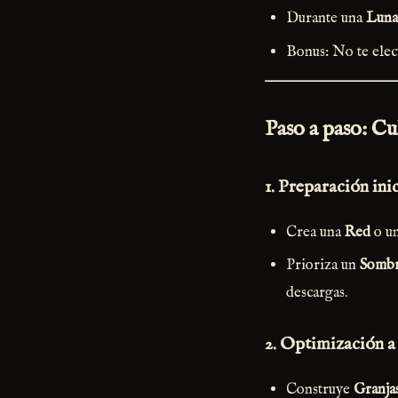
Durante una
Luna
Bonus: No te elect
Paso a paso: C
1.
Preparación inic
Crea una
Red
o u
Prioriza un
Sombr
descargas.
2.
Optimización a
Construye
Granja