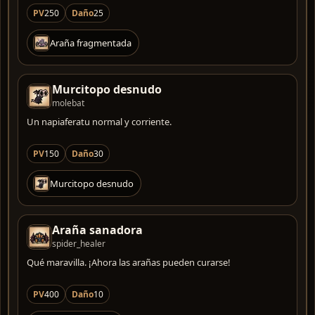
PV
250
Daño
25
Araña fragmentada
Murcitopo desnudo
molebat
Un napiaferatu normal y corriente.
PV
150
Daño
30
Murcitopo desnudo
Araña sanadora
spider_healer
Qué maravilla. ¡Ahora las arañas pueden curarse!
PV
400
Daño
10