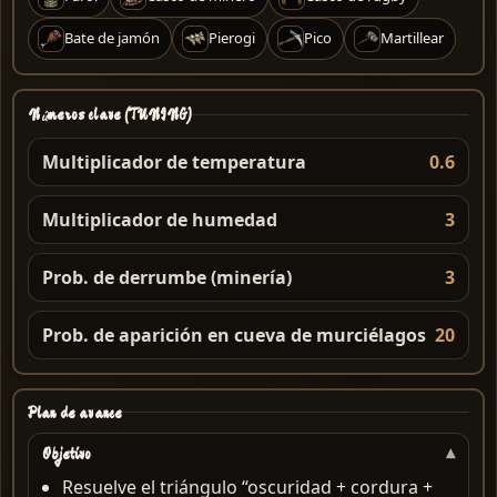
Bate de jamón
Pierogi
Pico
Martillear
Números clave (TUNING)
Multiplicador de temperatura
0.6
Multiplicador de humedad
3
Prob. de derrumbe (minería)
3
Prob. de aparición en cueva de murciélagos
20
Plan de avance
Objetivo
Resuelve el triángulo “oscuridad + cordura +