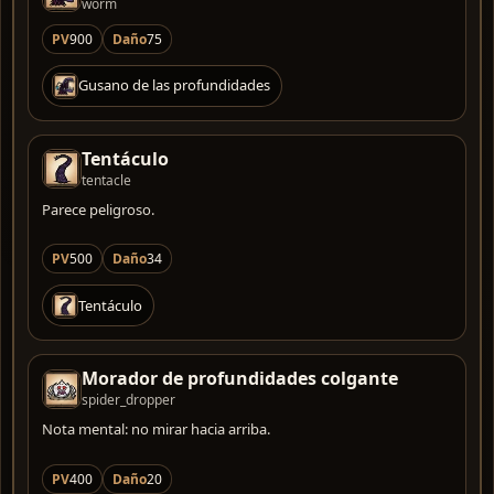
worm
PV
900
Daño
75
Gusano de las profundidades
Tentáculo
tentacle
Parece peligroso.
PV
500
Daño
34
Tentáculo
Morador de profundidades colgante
spider_dropper
Nota mental: no mirar hacia arriba.
PV
400
Daño
20