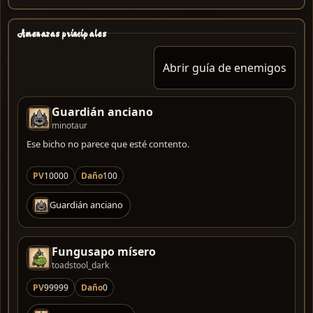
Amenazas principales
Abrir guía de enemigos
Guardián anciano
minotaur
Ese bicho no parece que esté contento.
PV
10000
Daño
100
Guardián anciano
Fungusapo mísero
toadstool_dark
PV
99999
Daño
0