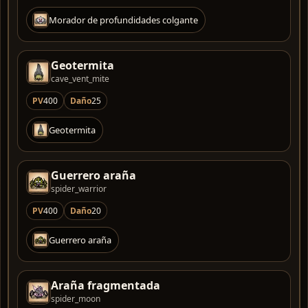
Morador de profundidades colgante
Geotermita
cave_vent_mite
PV
400
Daño
25
Geotermita
Guerrero araña
spider_warrior
PV
400
Daño
20
Guerrero araña
Araña fragmentada
spider_moon