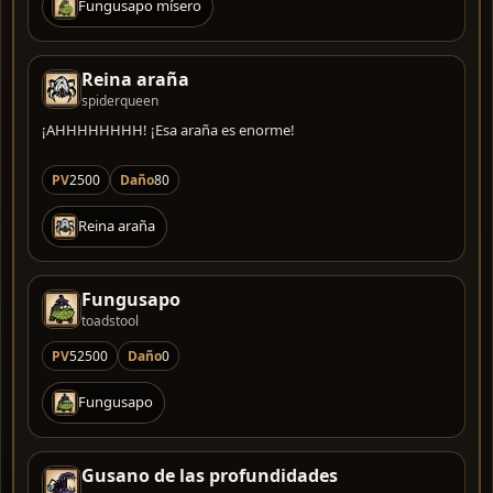
Fungusapo mísero
Reina araña
spiderqueen
¡AHHHHHHHH! ¡Esa araña es enorme!
PV
2500
Daño
80
Reina araña
Fungusapo
toadstool
PV
52500
Daño
0
Fungusapo
Gusano de las profundidades