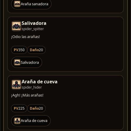
Araña sanadora
Salivadora
spider_spitter
¡Odio las arañas!
PV
350
Daño
20
Salivadora
Araña de cueva
spider_hider
¡Agh! ¡Más arañas!
PV
225
Daño
20
Araña de cueva