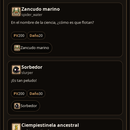
Zancudo marino
spider_water
En el nombre de la ciencia, ¿cómo es que flotan?
PV
200
Daño
20
Zancudo marino
Sorbedor
slurper
¡Es tan peludo!
PV
200
Daño
30
Sorbedor
Ciempiestinela ancestral