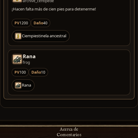
archive_centipede
¡Hacen falta más de cien pies para detenerme!
PV
1200
Daño
40
Ciempiestinela ancestral
Rana
frog
PV
100
Daño
10
Rana
Acerca de
Comentarios