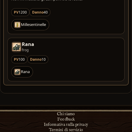
PV
1200
Danno
40
Millesentinelle
Rana
frog
PV
100
Danno
10
Rana
Chi siamo
Feedback
Informativa sulla privacy
Termini di servizio