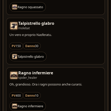
Ragno squassato
Talpistrello glabro
molebat
Un vero e proprio Nasferatu.
PV
150
Danno
30
Talpistrello glabro
Ragno infermiere
spider_healer
Oh, grandioso. Ora i ragni possono anche curarsi.
PV
400
Danno
10
Ragno infermiere