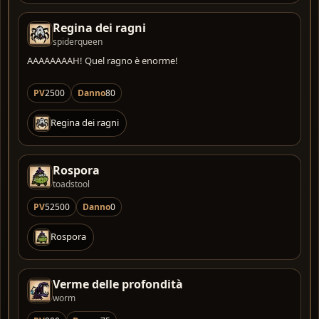
Regina dei ragni
spiderqueen
AAAAAAAAH! Quel ragno è enorme!
PV
2500
Danno
80
Regina dei ragni
Rospora
toadstool
PV
52500
Danno
0
Rospora
Verme delle profondità
worm