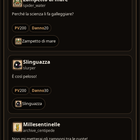
spider_water
Perché la scienza li fa galleggiare?
PV
200
Danno
20
Zampetto di mare
Slinguazza
slurper
È così peloso!
PV
200
Danno
30
Slinguazza
Millesentinelle
archive_centipede
Non mi metterai gli zamponi tra le ruote!