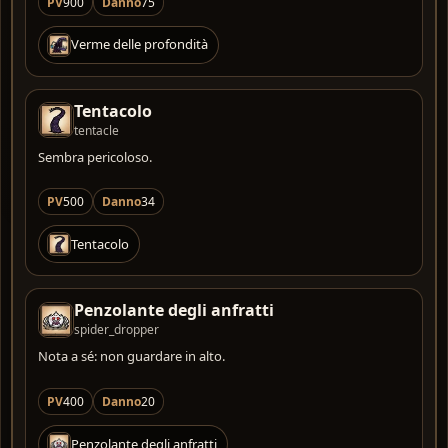
PV
900
Danno
75
Verme delle profondità
Tentacolo
tentacle
Sembra pericoloso.
PV
500
Danno
34
Tentacolo
Penzolante degli anfratti
spider_dropper
Nota a sé: non guardare in alto.
PV
400
Danno
20
Penzolante degli anfratti