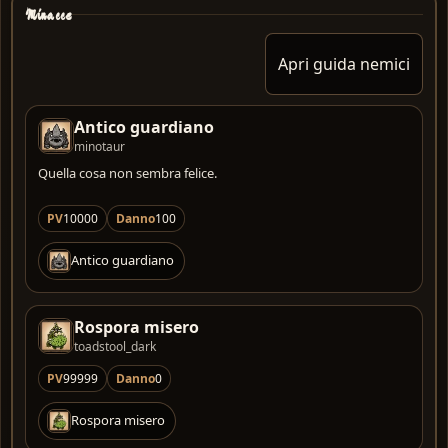
Minacce
Apri guida nemici
Antico guardiano
minotaur
Quella cosa non sembra felice.
PV
10000
Danno
100
Antico guardiano
Rospora misero
toadstool_dark
PV
99999
Danno
0
Rospora misero