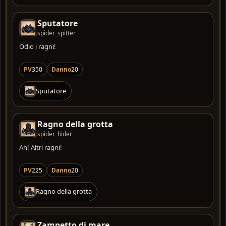
Sputatore
spider_spitter
Odio i ragni!
PV
350
Danno
20
Sputatore
Ragno della grotta
spider_hider
Ah! Altri ragni!
PV
225
Danno
20
Ragno della grotta
Zampetto di mare