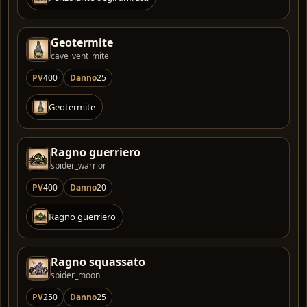
Geotermite
cave_vent_mite
PV
400
Danno
25
Geotermite
Ragno guerriero
spider_warrior
PV
400
Danno
20
Ragno guerriero
Ragno squassato
spider_moon
PV
250
Danno
25