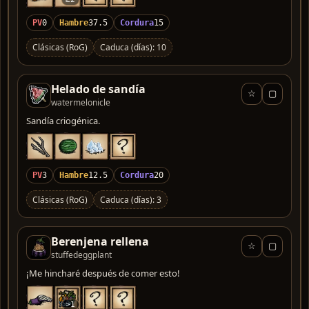
PV
0
Hambre
37.5
Cordura
15
Clásicas (RoG)
Caduca (días): 10
Helado de sandía
☆
▢
watermelonicle
Sandía criogénica.
PV
3
Hambre
12.5
Cordura
20
Clásicas (RoG)
Caduca (días): 3
Berenjena rellena
☆
▢
stuffedeggplant
¡Me hincharé después de comer esto!
>1