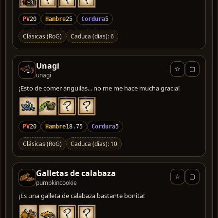
≥3
PV
20
Hambre
25
Cordura
5
Clásicas (RoG)
Caduca (días): 6
Unagi
☆
▢
unagi
¡Esto de comer anguilas... no me me hace mucha gracia!
PV
20
Hambre
18.75
Cordura
5
Clásicas (RoG)
Caduca (días): 10
Galletas de calabaza
☆
▢
pumpkincookie
¡Es una galleta de calabaza bastante bonita!
≥2