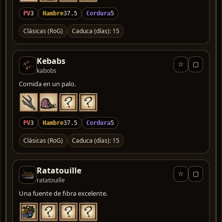
PV
3
Hambre
37.5
Cordura
5
Clásicas (RoG)
Caduca (días): 15
Kebabs
☆
▢
kabobs
Comida en un palo.
PV
3
Hambre
37.5
Cordura
5
Clásicas (RoG)
Caduca (días): 15
Ratatouille
☆
▢
ratatouille
Una fuente de fibra excelente.