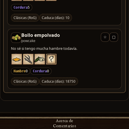
Cordura
5
Clásicas (RoG)
Caduca (días): 10
Bollo empolvado
☆
▢
powcake
No sé si tengo mucha hambre todavía.
Hambre
0
Cordura
0
Clásicas (RoG)
Caduca (días): 18750
Acerca de
Comentarios