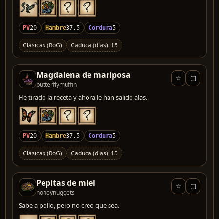
PV
20
Hambre
37.5
Cordura
5
Clásicas (RoG)
Caduca (días): 15
Magdalena de mariposa
☆
▢
butterflymuffin
He tirado la receta y ahora le han salido alas.
PV
20
Hambre
37.5
Cordura
5
Clásicas (RoG)
Caduca (días): 15
Pepitas de miel
☆
▢
honeynuggets
Sabe a pollo, pero no creo que sea.