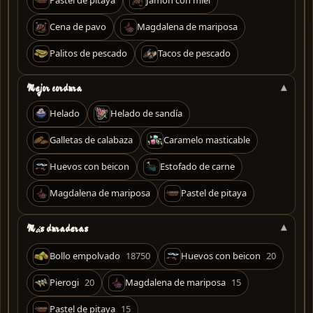
Pastel de pitaya
Jamón con miel
Cena de pavo
Magdalena de mariposa
Palitos de pescado
Tacos de pescado
Mejor cordura
Helado
Helado de sandía
Galletas de calabaza
Caramelo masticable
Huevos con beicon
Estofado de carne
Magdalena de mariposa
Pastel de pitaya
Más duraderas
Bollo empolvado
18750
Huevos con beicon
20
Pierogi
20
Magdalena de mariposa
15
Pastel de pitaya
15