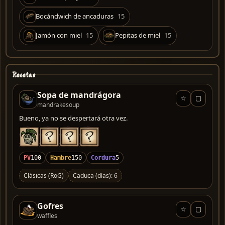
Bocándwich de ancaduras
15
Jamón con miel
15
Pepitas de miel
15
Recetas
Sopa de mandrágora
☆
▢
mandrakesoup
Bueno, ya no se despertará otra vez.
PV
100
Hambre
150
Cordura
5
Clásicas (RoG)
Caduca (días): 6
Gofres
☆
▢
waffles