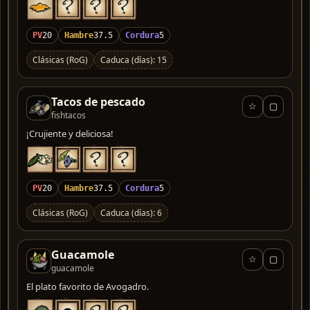
PV
20
Hambre
37.5
Cordura
5
Clásicas (RoG)
Caduca (días): 15
Tacos de pescado
☆
▢
fishtacos
¡Crujiente y deliciosa!
PV
20
Hambre
37.5
Cordura
5
Clásicas (RoG)
Caduca (días): 6
Guacamole
☆
▢
guacamole
El plato favorito de Avogadro.