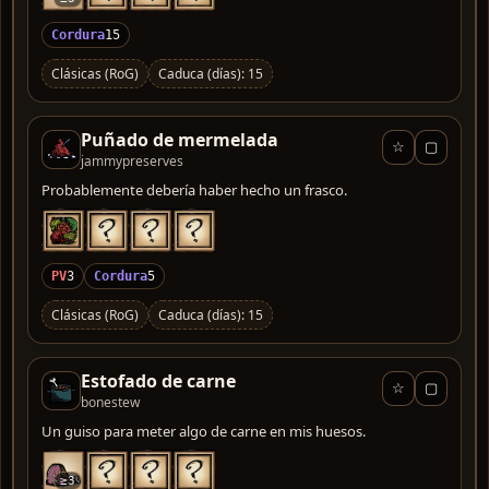
Cordura
15
Clásicas (RoG)
Caduca (días): 15
Puñado de mermelada
☆
▢
jammypreserves
Probablemente debería haber hecho un frasco.
PV
3
Cordura
5
Clásicas (RoG)
Caduca (días): 15
Estofado de carne
☆
▢
bonestew
Un guiso para meter algo de carne en mis huesos.
≥3