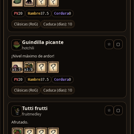
PV
20
Hambre
37.5
Cordura
0
Clásicas (RoG)
Caduca (días): 10
Guindilla picante
☆
▢
hotchili
¡Nivel máximo de ardor!
≥1.5
≥1.5
PV
20
Hambre
37.5
Cordura
0
Clásicas (RoG)
Caduca (días): 10
Tutti frutti
☆
▢
fruitmedley
Afrutado.