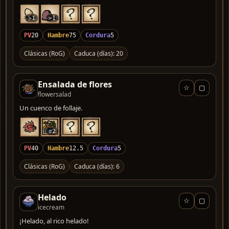
>1
>1
PV
20
Hambre
75
Cordura
5
Clásicas (RoG)
Caduca (días): 20
Ensalada de flores
☆
▢
flowersalad
Un cuenco de follaje.
≥2
PV
40
Hambre
12.5
Cordura
5
Clásicas (RoG)
Caduca (días): 6
Helado
☆
▢
icecream
¡Helado, al rico helado!