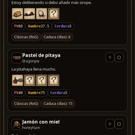
Estoy deliberando si debo añadir más sirope.
PV
60
Hambre
37.5
Cordura
5
Clásicas (RoG)
Caduca (días): 6
Pastel de pitaya
☆
▢
dragonpie
La pitahaya llena mucho.
PV
40
Hambre
75
Cordura
5
Clásicas (RoG)
Caduca (días): 15
Jamón con miel
☆
▢
honeyham