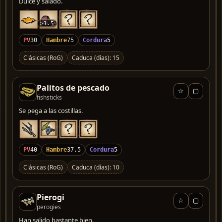
Dulce y salado.
>1.5
PV
30
Hambre
75
Cordura
5
Clásicas (RoG)
Caduca (días): 15
Palitos de pescado
☆
▢
fishsticks
Se pega a las costillas.
PV
40
Hambre
37.5
Cordura
5
Clásicas (RoG)
Caduca (días): 10
Pierogi
☆
▢
perogies
Han salido bastante bien.