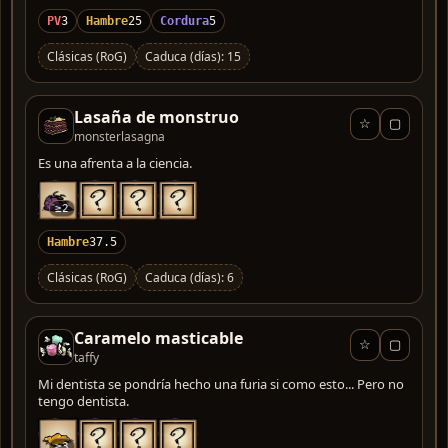
PV
3
Hambre
25
Cordura
5
Clásicas (RoG)
Caduca (días): 15
Lasaña de monstruo
☆
▢
monsterlasagna
Es una afrenta a la ciencia.
≥2
Hambre
37.5
Clásicas (RoG)
Caduca (días): 6
Caramelo masticable
☆
▢
taffy
Mi dentista se pondría hecho una furia si como esto... Pero no
tengo dentista.
≥3