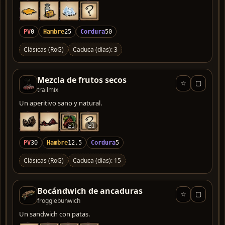
PV
0
Hambre
25
Cordura
50
Clásicas (RoG)
Caduca (días): 3
Mezcla de frutos secos
☆
▢
trailmix
Un aperitivo sano y natural.
≥1
≥1
PV
30
Hambre
12.5
Cordura
5
Clásicas (RoG)
Caduca (días): 15
Bocándwich de ancaduras
☆
▢
frogglebunwich
Un sandwich con patas.