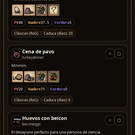
PV
40
Hambre
37.5
Cordura
5
Clásicas (RoG)
Caduca (días): 20
Cena de pavo
☆
▢
turkeydinner
Mmmm.
>1
PV
20
Hambre
75
Cordura
5
Clásicas (RoG)
Caduca (días): 6
Huevos con beicon
☆
▢
baconeggs
El desayuno perfecto para una persona de ciencia.