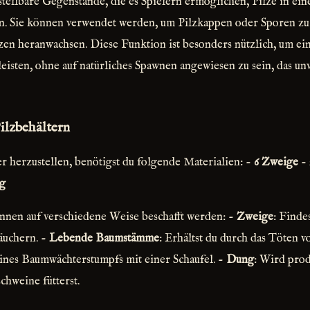
stellbare Gegenstände, die es Spielern ermöglichen, Pilze in ein
 Sie können verwendet werden, um Pilzkappen oder Sporen zu p
lzen heranwachsen. Diese Funktion ist besonders nützlich, um ei
leisten, ohne auf natürliches Spawnen angewiesen zu sein, das u
ilzbehältern
r herzustellen, benötigst du folgende Materialien: -
6 Zweige
-
g
nnen auf verschiedene Weise beschafft werden: -
Zweige
: Finde
äuchern. -
Lebende Baumstämme
: Erhältst du durch das Töten
ines Baumwächterstumpfs mit einer Schaufel. -
Dung
: Wird prod
hweine fütterst.