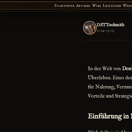
Startseite
Artikel
Wiki
Leitfäden
Wer
DSTToolsmith
2024-03-23
In der Welt von
Don'
Überleben. Eines der
für Nahrung, Vernunf
Vorteile und Strategi
Einführung in 