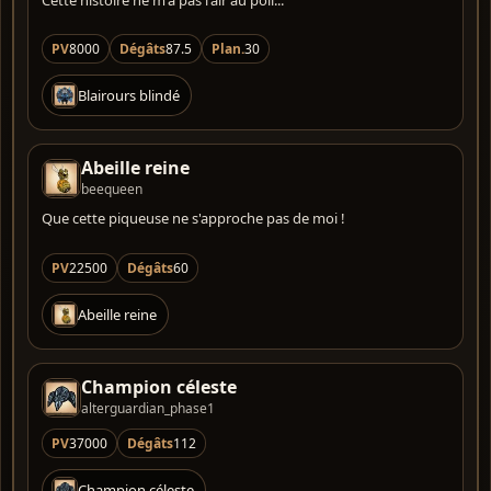
PV
8000
Dégâts
87.5
Plan.
30
Blairours blindé
Abeille reine
beequeen
Que cette piqueuse ne s'approche pas de moi !
PV
22500
Dégâts
60
Abeille reine
Champion céleste
alterguardian_phase1
PV
37000
Dégâts
112
Champion céleste