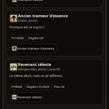
Ancien trameur d'essence
stalker_atrium
Pourquoi est-ce si gros ?
PV
16000
Dégâts
100
Ancien trameur d'essence
Revenant céleste
alterguardian_phase1_lunarrift
La même allure, mais un air différent.
PV
8000
Dégâts
125.0025
Plan.
30
Revenant céleste