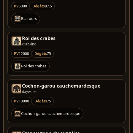
PV
6000
Dégâts
87.5
Blairours
Roi des crabes
crabking
PV
12000
Dégâts
75
Roi des crabes
Cochon-garou cauchemardesque
daywalker
PV
10000
Dégâts
75
Cochon-garou cauchemardesque