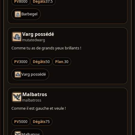
PV
8000
Dégâts
37.5
Barbegel
Varg possédé
mutatedwarg
Comme tu as de grands yeux brillants !
PV
3000
Dégâts
50
Plan.
30
Varg possédé
Malbatros
malbatross
Comme il est gauche et veule !
PV
5000
Dégâts
75
Malbatros