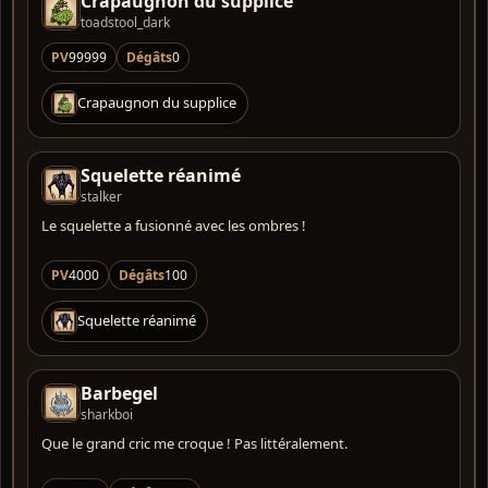
Crapaugnon du supplice
toadstool_dark
PV
99999
Dégâts
0
Crapaugnon du supplice
Squelette réanimé
stalker
Le squelette a fusionné avec les ombres !
PV
4000
Dégâts
100
Squelette réanimé
Barbegel
sharkboi
Que le grand cric me croque ! Pas littéralement.