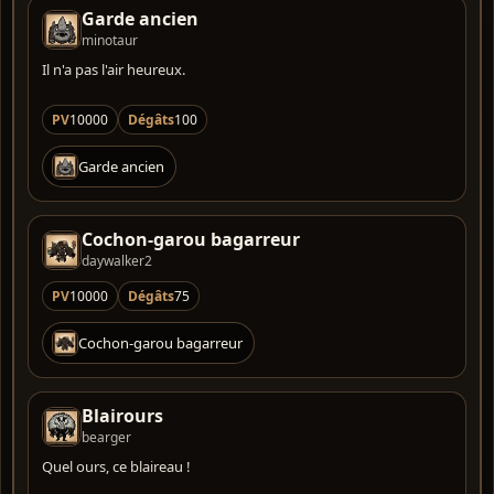
Garde ancien
minotaur
Il n'a pas l'air heureux.
PV
10000
Dégâts
100
Garde ancien
Cochon-garou bagarreur
daywalker2
PV
10000
Dégâts
75
Cochon-garou bagarreur
Blairours
bearger
Quel ours, ce blaireau !