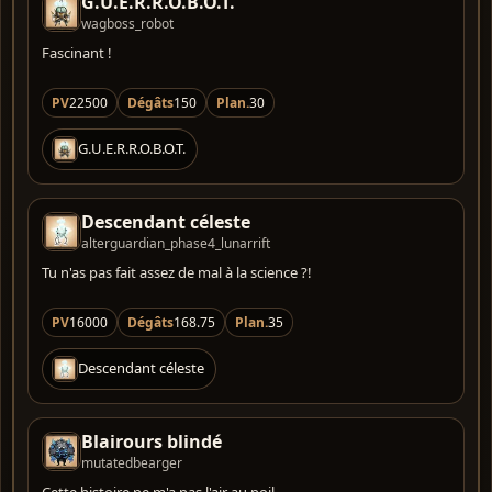
G.U.E.R.R.O.B.O.T.
wagboss_robot
Fascinant !
PV
22500
Dégâts
150
Plan.
30
G.U.E.R.R.O.B.O.T.
Descendant céleste
alterguardian_phase4_lunarrift
Tu n'as pas fait assez de mal à la science ?!
PV
16000
Dégâts
168.75
Plan.
35
Descendant céleste
Blairours blindé
mutatedbearger
Cette histoire ne m'a pas l'air au poil...