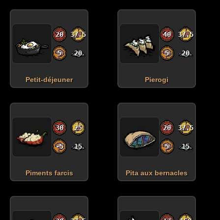
20
37.5
40
37.5
5
20
5
20
Petit-déjeuner
Pierogi
30
25
20
37.5
-5
15
5
15
Piments farcis
Pita aux bernacles