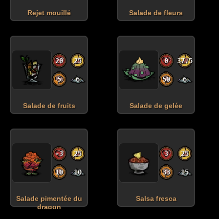
Rejet mouillé
Salade de fleurs
20
25
0
37.5
5
6
50
6
Salade de fruits
Salade de gelée
-3
25
3
25
10
10
33
15
Salade pimentée du
Salsa fresca
dragon