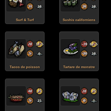
33
10
10
10
Surf & Turf
Sushis californiens
20
37.5
-20
62.5
5
6
-20
10
Tacos de poisson
Tartare de monstre
40
75
20
75
5
15
0
3