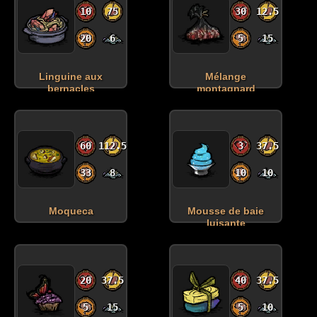
10
75
30
12.5
20
6
5
15
Linguine aux
Mélange
bernacles
montagnard
60
112.5
3
37.5
33
8
10
10
Moqueca
Mousse de baie
luisante
20
37.5
40
37.5
5
15
5
10