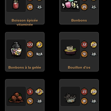
33
15
15
15
Boisson épicée
Bonbons
vitaminée
122
0
32
150
5
N/A
5
10
Bonbons à la gelée
Bouillon d'os
3
62.5
15
100
5
10
0
10