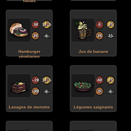
figues
30
37.5
8
25
33
6
33
15
Hamburger
Jus de banane
végétarien
-20
37.5
40
75
-20
6
5
6
Lasagne de monstre
Légumes saignants