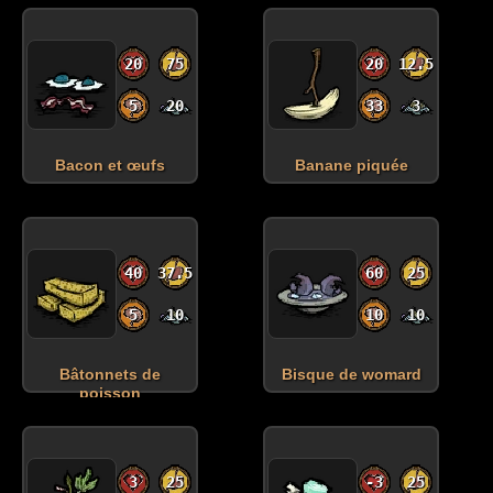
20
75
20
12.5
5
20
33
3
Bacon et œufs
Banane piquée
40
37.5
60
25
5
10
10
10
Bâtonnets de
Bisque de womard
poisson
3
25
-3
25