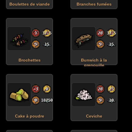
Boulettes de viande
Branches fumées
3
37.5
20
37.5
5
15
5
15
Brochettes
Bunwich à la
grenouille
-3
0
20
25
0
18750
5
10
Cake à poudre
Ceviche