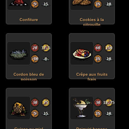
5
15
15
10
Confiture
Cookies à la
citrouille
20
37.5
60
150
-10
8
15
10
Cordon bleu de
Crêpe aux fruits
poisson
frais
30
75
30
18.75
5
15
15
10
Cuisse au miel
Daiquiri banane