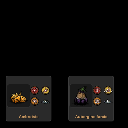
-
-
3
37.5
-
-
15
6
Ambroisie
Aubergine farcie