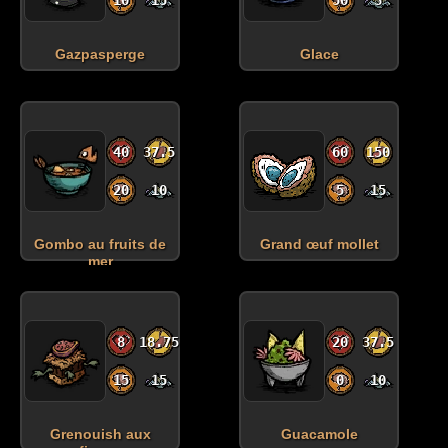
Gazpasperge
Glace
40
37.5
60
150
20
10
5
15
Gombo au fruits de
Grand œuf mollet
Santé:
mer
Faim:
Santé mentale:
Temps de
jours
8
18.75
20
37.5
péremption:
15
15
0
10
Grenouish aux
Guacamole