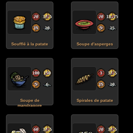
20
37.5
20
18.75
15
10
5
15
Soufflé à la patate
Soupe d'asperges
100
150
3
37.5
5
6
15
10
Soupe de
Spirales de patate
mandragore
60
37.5
20
37.5