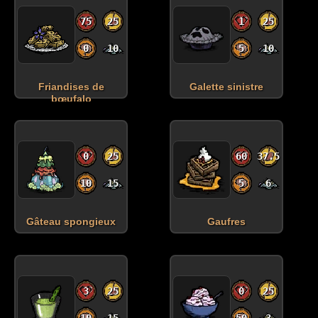
75
25
1
25
0
10
5
10
Friandises de
Galette sinistre
bœufalo
0
25
60
37.5
10
15
5
6
Gâteau spongieux
Gaufres
3
25
0
25
10
15
50
3