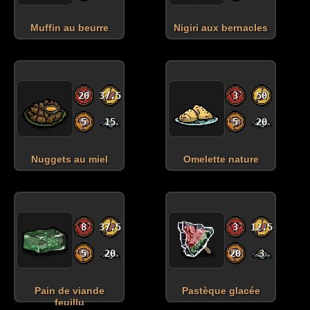
Muffin au beurre
Nigiri aux bernacles
20
37.5
3
50
5
15
5
20
Nuggets au miel
Omelette nature
8
37.5
3
12.5
5
20
20
3
Pain de viande
Pastèque glacée
feuillu