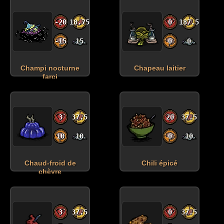
-20
18.75
0
187.5
-15
15
0
0
Champi nocturne
Chapeau laitier
farci
3
37.5
20
37.5
10
10
0
10
Chaud-froid de
Chili épicé
chèvre
3
37.5
0
37.5