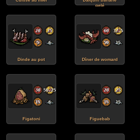
gelé
20
75
60
37.5
5
6
50
15
Dinde au pot
Dîner de womard
30
56.25
20
25
15
6
15
15
Figatoni
Figuebab