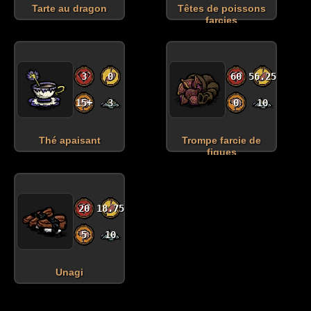
Tarte au dragon
Têtes de poissons
farcies
3
0
60
56.25
15+
3
0
10
Thé apaisant
Trompe farcie de
figues
20
18.75
5
10
Unagi