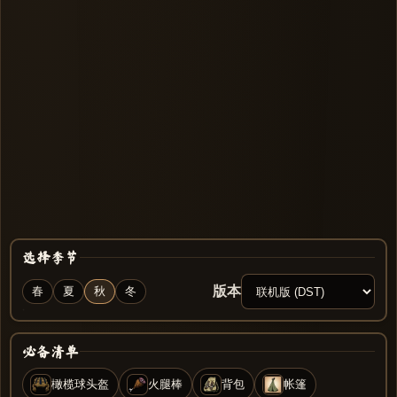
选择季节
版本
春
夏
秋
冬
必备清单
橄榄球头盔
火腿棒
背包
帐篷