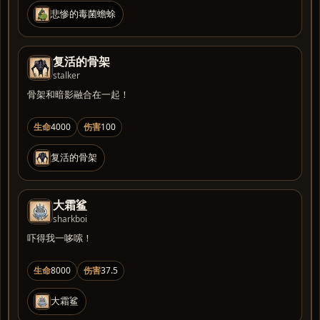
悲惨的毒菌蟾蜍
复活的骨架
stalker
骨架和暗影融合在一起！
生命
4000
伤害
100
复活的骨架
大霜鲨
sharkboi
吓得我一哆嗦！
生命
8000
伤害
37.5
大霜鲨