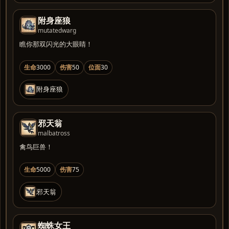
附身座狼
mutatedwarg
瞧你那双闪光的大眼睛！
生命
3000
伤害
50
位面
30
附身座狼
邪天翁
malbatross
禽鸟巨兽！
生命
5000
伤害
75
邪天翁
蜘蛛女王