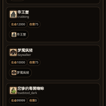
帝王蟹
crabking
生命
12000
伤害
75
帝王蟹
梦魇疯猪
daywalker
生命
10000
伤害
75
梦魇疯猪
悲惨的毒菌蟾蜍
toadstool_dark
生命
99999
伤害
0