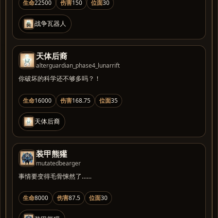
生命
22500
伤害
150
位面
30
战争瓦器人
天体后裔
alterguardian_phase4_lunarrift
你破坏的科学还不够多吗？！
生命
16000
伤害
168.75
位面
35
天体后裔
装甲熊獾
mutatedbearger
事情要变得毛骨悚然了……
生命
8000
伤害
87.5
位面
30