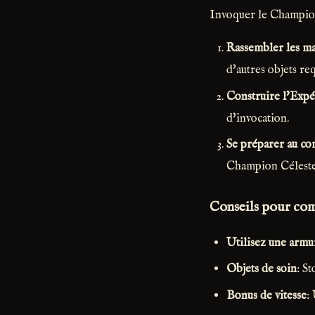
Invoquer le Champion
Rassembler les ma
d'autres objets req
Construire l'Exp
d'invocation.
Se préparer au co
Champion Céleste 
Conseils pour co
Utilisez une armu
Objets de soin
: S
Bonus de vitesse
: