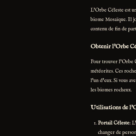
L'Orbe Céleste est u
biome Mosaïque. Il jo
contenu de fin de part
Obtenir l'Orbe Cé
Pour trouver l'Orbe C
météorites. Ces roche
l'un d'eux. Si vous av
les biomes rocheux.
Utilisations de l'
Portail Céleste
: L
changer de person