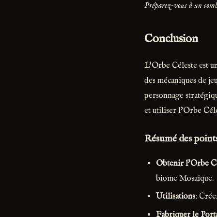
Préparez-vous à un comba
Conclusion
L'Orbe Céleste est un
des mécaniques de jeu
personnage stratégiq
et utiliser l'Orbe Cél
Résumé des points
Obtenir l'Orbe C
biome Mosaïque.
Utilisations
: Crée
Fabriquer le Porta