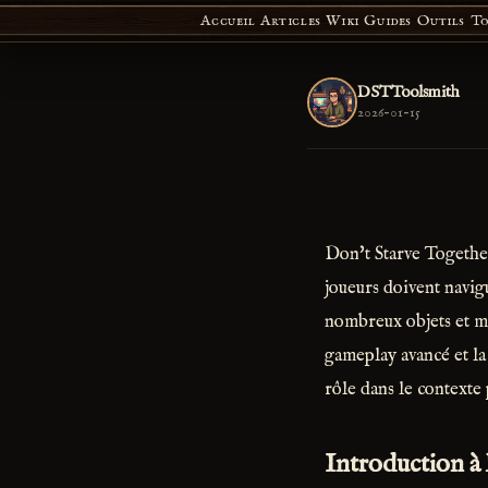
Accueil
Articles
Wiki
Guides
Outils
To
DSTToolsmith
2026-01-15
Don't Starve Together
joueurs doivent navig
nombreux objets et m
gameplay avancé et la 
rôle dans le contexte
Introduction à