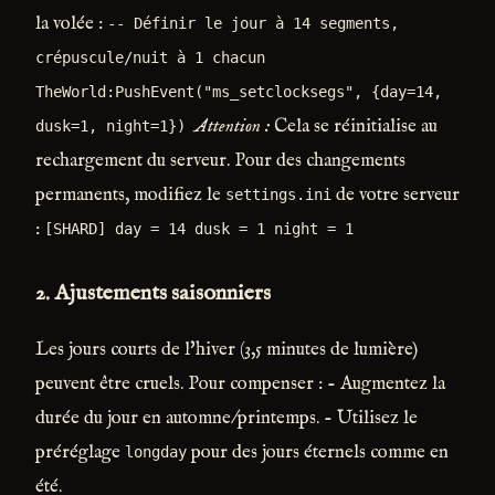
la volée :
-- Définir le jour à 14 segments,
crépuscule/nuit à 1 chacun
TheWorld:PushEvent("ms_setclocksegs", {day=14,
Attention :
Cela se réinitialise au
dusk=1, night=1})
rechargement du serveur. Pour des changements
permanents, modifiez le
de votre serveur
settings.ini
:
[SHARD] day = 14 dusk = 1 night = 1
2.
Ajustements saisonniers
Les jours courts de l'hiver (3,5 minutes de lumière)
peuvent être cruels. Pour compenser : - Augmentez la
durée du jour en automne/printemps. - Utilisez le
préréglage
pour des jours éternels comme en
longday
été.