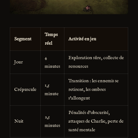
Temps
Segment
Activité en jeu
réel
4
Exploration sûre, collecte de
Jour
minutes
ressources
Transition : les ennemis se
1,5
Crépuscule
retirent, les ombres
minute
s'allongent
Pénalités d'obscurité,
2,5
Nuit
attaques de Charlie, perte de
minutes
santé mentale