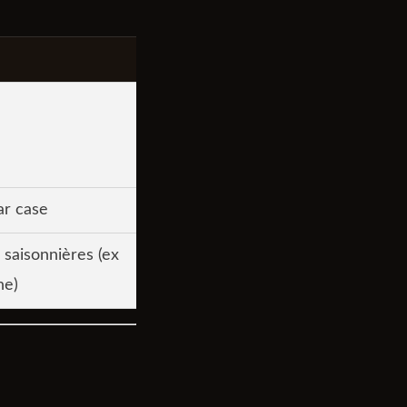
ar case
s saisonnières (ex
ne)