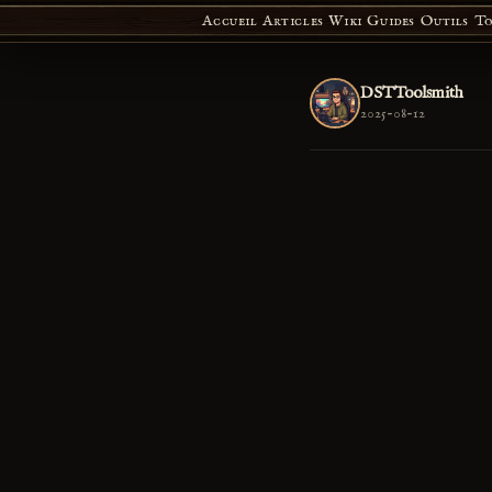
Accueil
Articles
Wiki
Guides
Outils
To
DSTToolsmith
2025-08-12