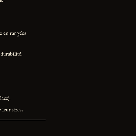
e.
me en rangées
durabilité.
lace).
eur stress.