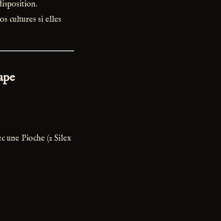
disposition.
s cultures si elles
tape
c une Pioche (2 Silex