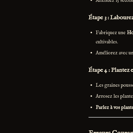
Attendez 15 secon
Étape 3 : Labourez
Fabriquez une
Ho
cultivables.
Améliorez avec u
Étape 4 : Plantez 
Les graines pousse
Arrosez les plante
Parlez à vos plant