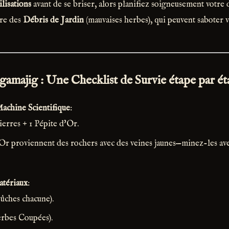
ilisations
avant de se briser, alors planifiez soigneusement votre 
ère des
Débris de Jardin
(mauvaises herbes), qui peuvent saboter vo
gamajig : Une Checklist de Survie étape par é
achine Scientifique
:
ierres + 1 Pépite d'Or.
Or proviennent des rochers avec des veines jaunes—minez-les ave
atériaux
:
Bûches chacune).
erbes Coupées).