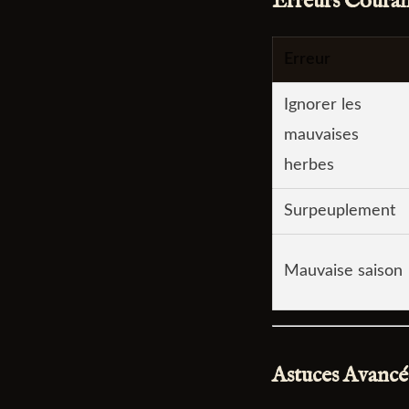
Erreurs Couran
Erreur
Ignorer les
mauvaises
herbes
Surpeuplement
Mauvaise saison
Astuces Avancé