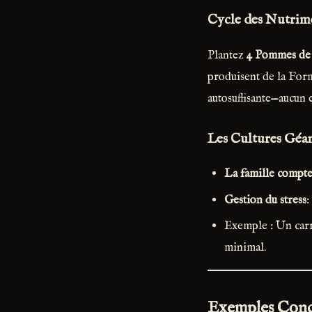
Cycle des Nutrim
Plantez
4 Pommes de
produisent de la Form
autosuffisante—aucun 
Les Cultures Géan
La famille compt
Gestion du stress
:
Exemple : Un carr
minimal.
Exemples Concr