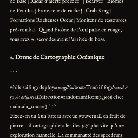
de Base | Radar d'alerte précoce | | Bearger | Biomes
de Feuillus | Protecteur de ruche | | Crab King |
Formations Rocheuses Océan| Moniteur de ressources
pré-combat | Quand l'icône de l'œil pulse en rouge,
vous avez 90 secondes avant l'arrivée du boss.
2. Drone de Cartographie Océanique
```
while sailing: deploy
ocuvigil(on
boat=True) if fog
cleared >
50%: adjust
sail(direction=random.uniform(0,360)) else:
maintain_course() ```
Fixez-en un à un bateau avec un gouvernail en fruit de
pierre - il cartographiera les îles 30% plus vite qu'une
exploration manuelle. La communauté des speedruns