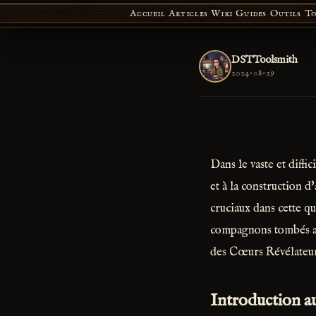
Accueil
Articles
Wiki
Guides
Outils
To
DSTToolsmith
2024-08-29
Dans le vaste et diff
et à la construction d
cruciaux dans cette qu
compagnons tombés au 
des Cœurs Révélateur
Introduction a