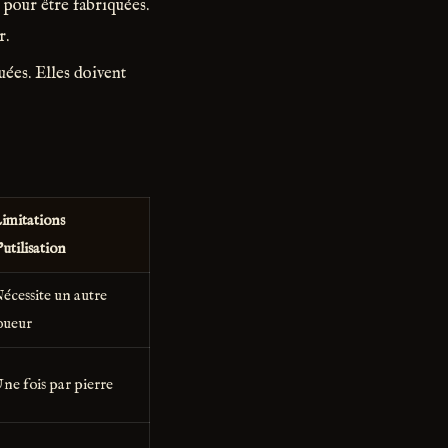
pour être fabriquées.
r.
uées. Elles doivent
imitations
'utilisation
écessite un autre
oueur
ne fois par pierre