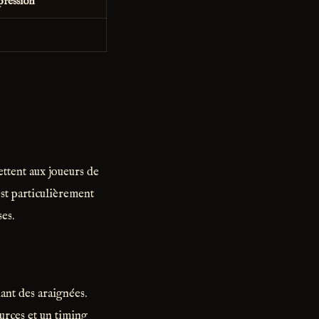
ression
ettent aux joueurs de
est particulièrement
es.
ant des araignées.
ources et un timing