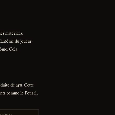
les matériaux
 fantôme du joueur
tôme. Cela
éduite de
25%
. Cette
ients comme le Pourri,