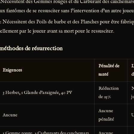
 Nécessitent des Gemmes rouges et du Carburant des cauchemars 
ux fantômes de se ressusciter sans l'intervention d'un autre joueu
: Nécessitent des Poils de barbe et des Planches pour être fabriq
ellement par le joueur avant sa mort pour le ressusciter.
méthodes de résurrection
Pénalité de
L
Exigences
santé
d
Réduction
N
3 Herbes, 1 Glande d'araignée, 40 PV
de 25%
j
Aucune
Aucune
U
pénalité
1 Gemme rouge, 2 Carburants des cauchemars,
Aucune