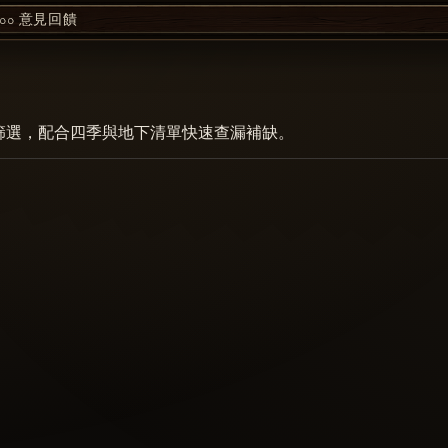
00
意見回饋
篩選，配合四季與地下清單快速查漏補缺。