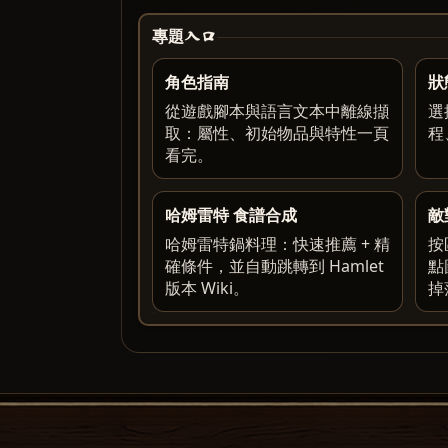
專題入口
角色指南
狀
從遊戲腳本與語言文本中離線擷
選
取：屬性、初始物品與特性一頁
程
看完。
哈姆雷特 食譜合成
敵
哈姆雷特鍋料理：快速推薦 + 精
按
確條件，並自動跳轉到 Hamlet
點
版本 Wiki。
掉