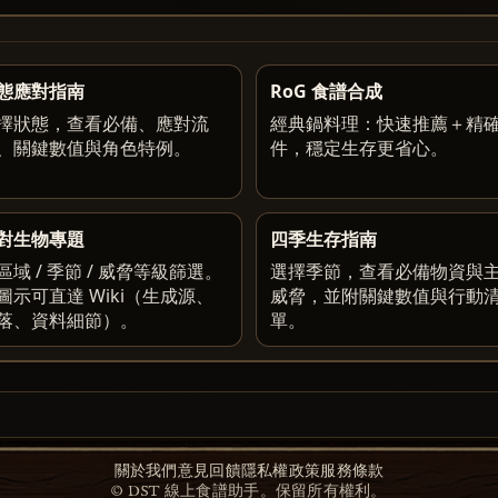
態應對指南
RoG 食譜合成
擇狀態，查看必備、應對流
經典鍋料理：快速推薦＋精
、關鍵數值與角色特例。
件，穩定生存更省心。
對生物專題
四季生存指南
區域 / 季節 / 威脅等級篩選。
選擇季節，查看必備物資與
圖示可直達 Wiki（生成源、
威脅，並附關鍵數值與行動
落、資料細節）。
單。
關於我們
意見回饋
隱私權政策
服務條款
© DST 線上食譜助手。保留所有權利。