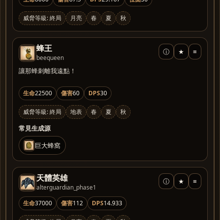
威脅等級: 終局
月亮
春
夏
秋
蜂王
ⓘ
★
≡
beequeen
讓那蜂刺離我遠點！
生命
22500
傷害
60
DPS
30
威脅等級: 終局
地表
春
夏
秋
常見生成源
巨大蜂窩
天體英雄
ⓘ
★
≡
alterguardian_phase1
生命
37000
傷害
112
DPS
14.933