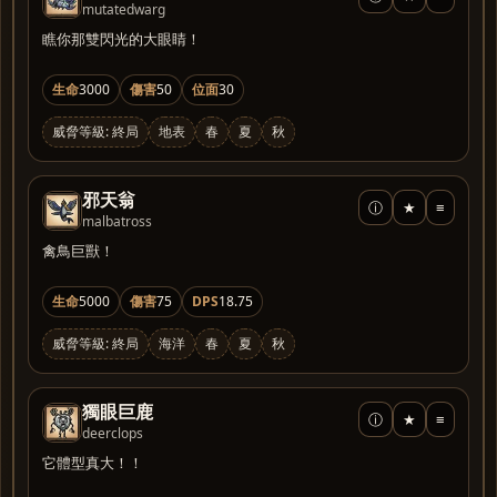
mutatedwarg
瞧你那雙閃光的大眼睛！
生命
3000
傷害
50
位面
30
威脅等級: 終局
地表
春
夏
秋
邪天翁
ⓘ
★
≡
malbatross
禽鳥巨獸！
生命
5000
傷害
75
DPS
18.75
威脅等級: 終局
海洋
春
夏
秋
獨眼巨鹿
ⓘ
★
≡
deerclops
它體型真大！！