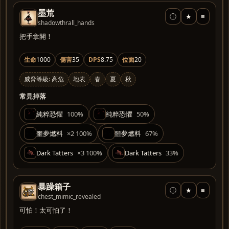
墨荒
ⓘ
★
≡
shadowthrall_hands
把手拿開！
生命
1000
傷害
35
DPS
8.75
位面
20
威脅等級: 高危
地表
春
夏
秋
常見掉落
純粹恐懼
100%
純粹恐懼
50%
噩夢燃料
×2 100%
噩夢燃料
67%
Dark Tatters
×3 100%
Dark Tatters
33%
暴躁箱子
ⓘ
★
≡
chest_mimic_revealed
可怕！太可怕了！