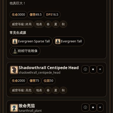
他真巨大！
生命
3000
傷害
49.5
DPS
16.5
威脅等級: 終局
地表
春
夏
秋
常見生成源
Evergreen Sparse Tall
Evergreen Tall
樹精守衛雕像
Shadowthrall Centipede Head
ⓘ
★
≡
shadowthrall_centipede_head
生命
2000
傷害
75
位面
50
威脅等級: 高危
地表
春
夏
秋
致命亮茄
ⓘ
★
≡
lunarthrall_plant