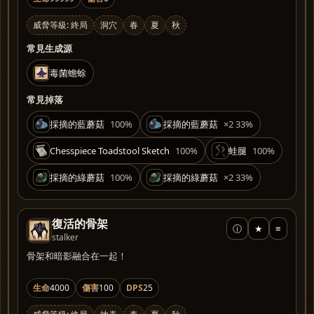
威脅等級: 終局
洞穴
春
夏
秋
常見生成源
毒菌蟾蜍
常見掉落
採摘的藍蘑菇
100%
採摘的藍蘑菇
×2 33%
Chesspiece Toadstool Sketch
100%
蛙腿
100%
採摘的綠蘑菇
100%
採摘的綠蘑菇
×2 33%
復活的骨架
ⓘ
★
≡
stalker
骨架和暗影融合在一起！
生命
4000
傷害
100
DPS
25