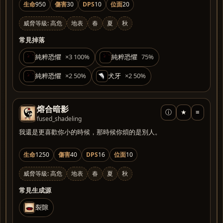
生命
950
傷害
30
DPS
10
位面
20
威脅等級: 高危
地表
春
夏
秋
常見掉落
純粹恐懼
×3 100%
純粹恐懼
75%
純粹恐懼
×2 50%
犬牙
×2 50%
熔合暗影
ⓘ
★
≡
fused_shadeling
我還是更喜歡你小的時候，那時候你煩的是別人。
生命
1250
傷害
40
DPS
16
位面
10
威脅等級: 高危
地表
春
夏
秋
常見生成源
裂隙