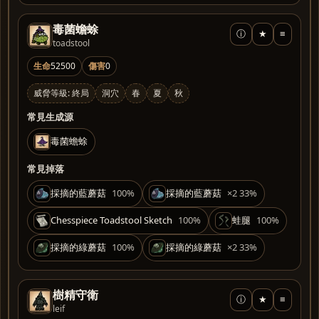
毒菌蟾蜍
ⓘ
★
≡
toadstool
生命
52500
傷害
0
威脅等級: 終局
洞穴
春
夏
秋
常見生成源
毒菌蟾蜍
常見掉落
採摘的藍蘑菇
100%
採摘的藍蘑菇
×2 33%
Chesspiece Toadstool Sketch
100%
蛙腿
100%
採摘的綠蘑菇
100%
採摘的綠蘑菇
×2 33%
樹精守衛
ⓘ
★
≡
leif