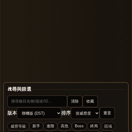
搜尋與篩選
清除
收藏
版本
排序
重置
威脅等級
區域
新手
進階
高危
Boss
終局