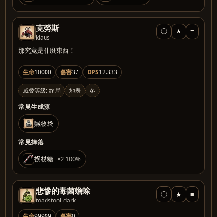
克勞斯
ⓘ
★
≡
klaus
那究竟是什麼東西！
生命
10000
傷害
37
DPS
12.333
威脅等級: 終局
地表
冬
常見生成源
贓物袋
常見掉落
拐杖糖
×2 100%
悲慘的毒菌蟾蜍
ⓘ
★
≡
toadstool_dark
生命
99999
傷害
0