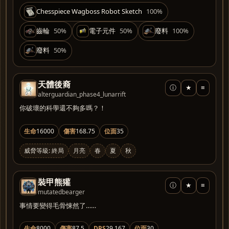
Chesspiece Wagboss Robot Sketch
100%
齒輪
50%
電子元件
50%
廢料
100%
廢料
50%
天體後裔
ⓘ
★
≡
alterguardian_phase4_lunarrift
你破壞的科學還不夠多嗎？！
生命
16000
傷害
168.75
位面
35
威脅等級: 終局
月亮
春
夏
秋
裝甲熊獾
ⓘ
★
≡
mutatedbearger
事情要變得毛骨悚然了……
生命
8000
傷害
87.5
DPS
29.167
位面
30