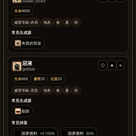
stalker_forest
生命
4000
威脅等級: 終局
地表
春
夏
秋
常見生成源
奇異的骨架
惡液
ⓘ
★
≡
gelblob
生命
600
傷害
20
位面
20
威脅等級: 高危
地表
春
夏
秋
常見生成源
裂隙
常見掉落
噩夢燃料
×4 100%
噩夢燃料
80%