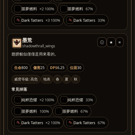
噩夢燃料
×2 100%
噩夢燃料
67%
Dark Tatters
×3 100%
Dark Tatters
33%
墨荒
ⓘ
★
≡
shadowthrall_wings
翅膀貌似僅僅是用來看的。
生命
800
傷害
25
DPS
6.25
位面
30
威脅等級: 高危
地表
春
夏
秋
常見掉落
純粹恐懼
×2 100%
純粹恐懼
33%
噩夢燃料
100%
噩夢燃料
67%
Dark Tatters
×2 100%
Dark Tatters
67%