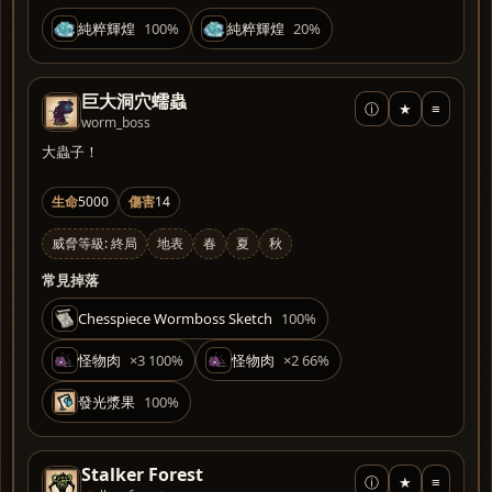
純粹輝煌
100%
純粹輝煌
20%
巨大洞穴蠕蟲
ⓘ
★
≡
worm_boss
大蟲子！
生命
5000
傷害
14
威脅等級: 終局
地表
春
夏
秋
常見掉落
Chesspiece Wormboss Sketch
100%
怪物肉
×3 100%
怪物肉
×2 66%
發光漿果
100%
Stalker Forest
ⓘ
★
≡