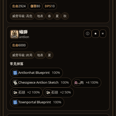
生命
2924
傷害
80
DPS
10
威脅等級: 高危
地表
春
夏
秋
蟻獅
ⓘ
★
≡
antlion
生命
6000
威脅等級: 終局
地表
夏
常見掉落
Antlionhat Blueprint
100%
Chesspiece Antlion Sketch
100%
肉
×4 100%
石頭
×2 100%
石頭
×2 50%
Townportal Blueprint
100%