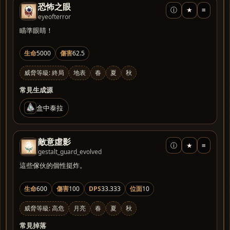
恐怖之眼
ⓘ
★
≡
eyeofterror
瞄準眼睛！
生命
5000
傷害
62.5
威脅等級: 終局
地表
春
夏
秋
常見生成源
盒中泰拉
敵意虛影
ⓘ
★
≡
gestalt_guard_evolved
這些傢伙的個性挺炸。
生命
600
傷害
100
DPS
33.333
位面
10
威脅等級: 高危
月亮
春
夏
秋
常見掉落