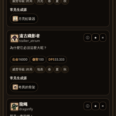
威脅等級: 終局
月亮
春
夏
秋
常見生成源
月亮虹吸器
遠古織影者
ⓘ
★
≡
stalker_atrium
為什麼它必須這麼大呢？
生命
16000
傷害
100
DPS
33.333
威脅等級: 終局
地表
春
夏
秋
常見生成源
奇異的骨架
龍蠅
ⓘ
★
≡
dragonfly