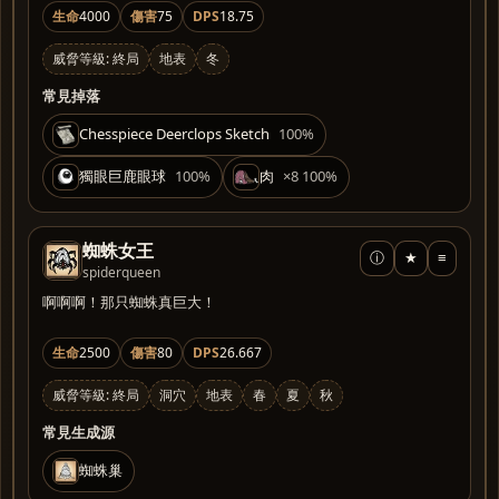
生命
4000
傷害
75
DPS
18.75
威脅等級: 終局
地表
冬
常見掉落
Chesspiece Deerclops Sketch
100%
獨眼巨鹿眼球
100%
肉
×8 100%
蜘蛛女王
ⓘ
★
≡
spiderqueen
啊啊啊！那只蜘蛛真巨大！
生命
2500
傷害
80
DPS
26.667
威脅等級: 終局
洞穴
地表
春
夏
秋
常見生成源
蜘蛛巢