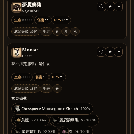
夢魘瘋豬
ⓘ
★
≡
daywalker
生命
10000
傷害
75
DPS
12.5
威脅等級: 終局
地表
春
夏
秋
Moose
ⓘ
★
≡
moose
我不清楚那東西是什麼。
生命
6000
傷害
75
DPS
25
威脅等級: 終局
地表
春
常見掉落
Chesspiece Moosegoose Sketch
100%
鳥腿
×2 100%
麋鹿鵝羽毛
×3 100%
麋鹿鵝羽毛
×2 33%
肉
×6 100%