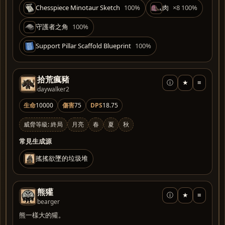
Chesspiece Minotaur Sketch
100%
肉
×8 100%
守護者之角
100%
Support Pillar Scaffold Blueprint
100%
拾荒瘋豬
ⓘ
★
≡
daywalker2
生命
10000
傷害
75
DPS
18.75
威脅等級: 終局
月亮
春
夏
秋
常見生成源
搖搖欲墜的垃圾堆
熊獾
ⓘ
★
≡
bearger
熊一樣大的獾。