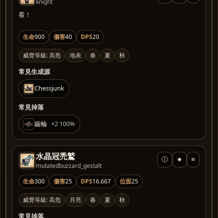
knight
看！
生命
900
傷害
40
DPS
20
威脅等級: 高危
地表
春
夏
秋
常見生成源
Chessjunk
常見掉落
齒輪
×2 100%
水晶冠禿鷲
ⓘ
★
≡
mutatedbuzzard_gestalt
生命
300
傷害
25
DPS
16.667
位面
25
威脅等級: 高危
月亮
春
夏
秋
常見掉落