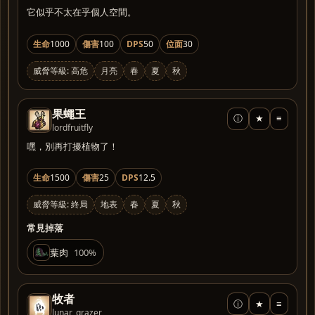
它似乎不太在乎個人空間。
生命
1000
傷害
100
DPS
50
位面
30
威脅等級: 高危
月亮
春
夏
秋
果蠅王
ⓘ
★
≡
lordfruitfly
嘿，別再打擾植物了！
生命
1500
傷害
25
DPS
12.5
威脅等級: 終局
地表
春
夏
秋
常見掉落
葉肉
100%
牧者
ⓘ
★
≡
lunar_grazer