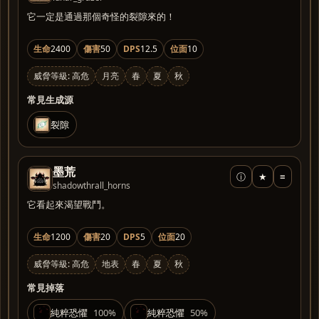
它一定是通過那個奇怪的裂隙來的！
生命
2400
傷害
50
DPS
12.5
位面
10
威脅等級: 高危
月亮
春
夏
秋
常見生成源
裂隙
墨荒
ⓘ
★
≡
shadowthrall_horns
它看起來渴望戰鬥。
生命
1200
傷害
20
DPS
5
位面
20
威脅等級: 高危
地表
春
夏
秋
常見掉落
純粹恐懼
100%
純粹恐懼
50%