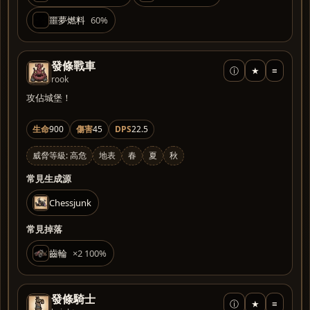
噩夢燃料
60%
發條戰車
ⓘ
★
≡
rook
攻佔城堡！
生命
900
傷害
45
DPS
22.5
威脅等級: 高危
地表
春
夏
秋
常見生成源
Chessjunk
常見掉落
齒輪
×2 100%
發條騎士
ⓘ
★
≡