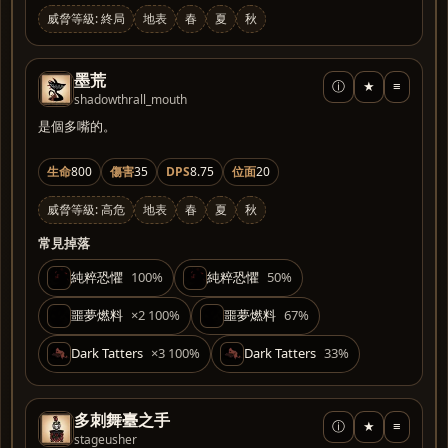
威脅等級: 終局
地表
春
夏
秋
墨荒
ⓘ
★
≡
shadowthrall_mouth
是個多嘴的。
生命
800
傷害
35
DPS
8.75
位面
20
威脅等級: 高危
地表
春
夏
秋
常見掉落
純粹恐懼
100%
純粹恐懼
50%
噩夢燃料
×2 100%
噩夢燃料
67%
Dark Tatters
×3 100%
Dark Tatters
33%
多刺舞臺之手
ⓘ
★
≡
stageusher