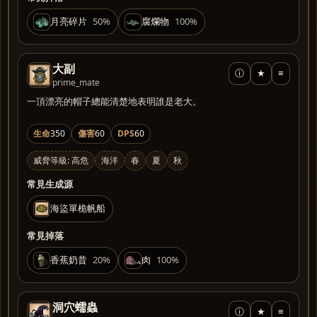
月亮碎片
50%
腐爛物
100%
大副
ⓘ
★
≡
prime_mate
一頂漂亮的帽子總能清楚地表明誰是老大。
生命
350
傷害
60
DPS
60
威脅等級: 高危
海洋
春
夏
秋
常見生成源
海盜單桅帆船
常見掉落
香蕉奶昔
20%
肉
100%
洞穴蠕蟲
ⓘ
★
≡