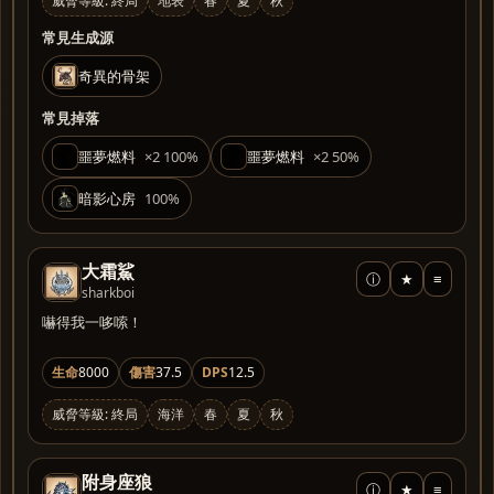
威脅等級: 終局
地表
春
夏
秋
常見生成源
奇異的骨架
常見掉落
噩夢燃料
×2 100%
噩夢燃料
×2 50%
暗影心房
100%
大霜鯊
ⓘ
★
≡
sharkboi
嚇得我一哆嗦！
生命
8000
傷害
37.5
DPS
12.5
威脅等級: 終局
海洋
春
夏
秋
附身座狼
ⓘ
★
≡