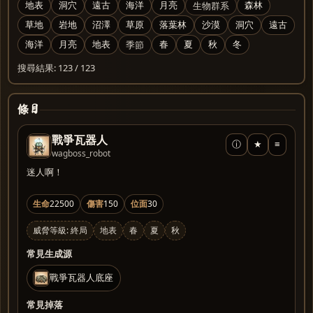
生物群系
地表
洞穴
遠古
海洋
月亮
森林
草地
岩地
沼澤
草原
落葉林
沙漠
洞穴
遠古
季節
海洋
月亮
地表
春
夏
秋
冬
搜尋結果: 123 / 123
條目
戰爭瓦器人
ⓘ
★
≡
wagboss_robot
迷人啊！
生命
22500
傷害
150
位面
30
威脅等級: 終局
地表
春
夏
秋
常見生成源
戰爭瓦器人底座
常見掉落