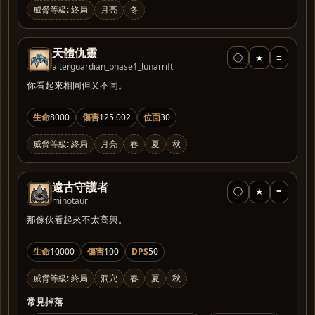
威脅等級: 終局
月亮
冬
天體仇靈
ⓘ
★
≡
alterguardian_phase1_lunarrift
你看起來相同但又不同。
生命
8000
傷害
125.002
位面
30
威脅等級: 終局
月亮
春
夏
秋
遠古守護者
ⓘ
★
≡
minotaur
那傢伙看起來不太高興。
生命
10000
傷害
100
DPS
50
威脅等級: 終局
洞穴
春
夏
秋
常見掉落