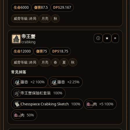
生命
6000
傷害
87.5
DPS
29.167
威脅等級: 終局
月亮
秋
帝王蟹
ⓘ
★
≡
crabking
生命
12000
傷害
75
DPS
18.75
威脅等級: 終局
月亮
春
夏
秋
常見掉落
藤壺
×2 100%
藤壺
×2 25%
帝王蟹保險杠套裝
100%
Chesspiece Crabking Sketch
100%
肉
×5 100%
肉
50%