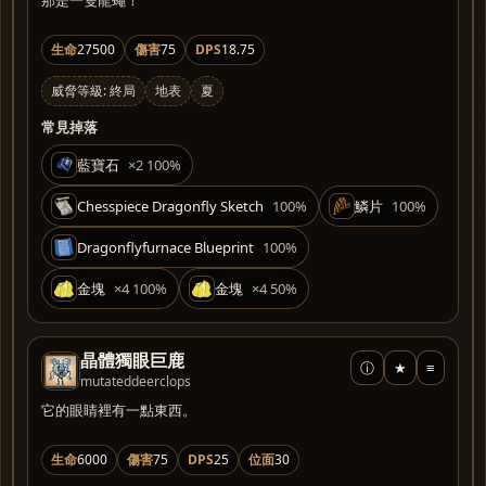
那是一隻龍蠅！
生命
27500
傷害
75
DPS
18.75
威脅等級: 終局
地表
夏
常見掉落
藍寶石
×2 100%
Chesspiece Dragonfly Sketch
100%
鱗片
100%
Dragonflyfurnace Blueprint
100%
金塊
×4 100%
金塊
×4 50%
晶體獨眼巨鹿
ⓘ
★
≡
mutateddeerclops
它的眼睛裡有一點東西。
生命
6000
傷害
75
DPS
25
位面
30