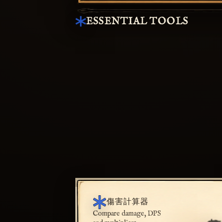
ESSENTIAL TOOLS
傷害計算器
Compare damage, DPS