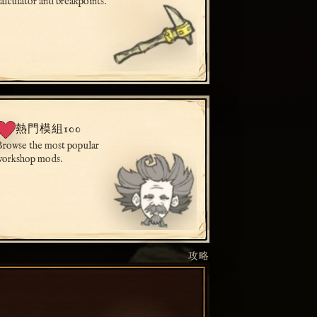
calculator and breakpoints.
熱門模組100
Browse the most popular
workshop mods.
攻略