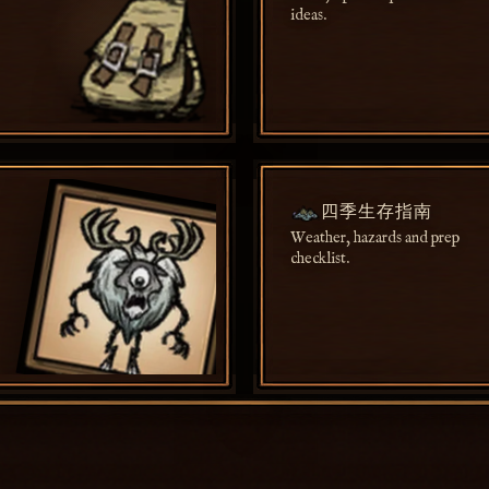
ideas.
四季生存指南
Weather, hazards and prep
checklist.