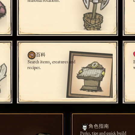
seasonal rotations.
百科
Search items, creatures and
recipes.
角色指南
Perks, tips and quick build