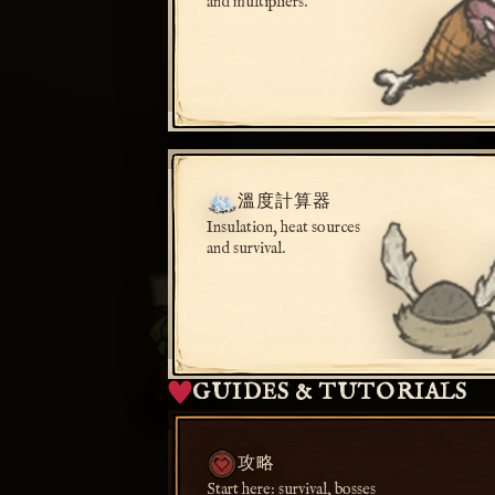
and multipliers.
溫度計算器
Insulation, heat sources
and survival.
GUIDES & TUTORIALS
攻略
Start here: survival, bosses