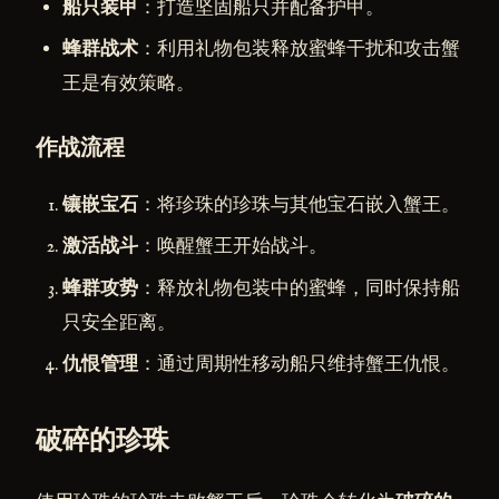
船只装甲
：打造坚固船只并配备护甲。
蜂群战术
：利用礼物包装释放蜜蜂干扰和攻击蟹
王是有效策略。
作战流程
镶嵌宝石
：将珍珠的珍珠与其他宝石嵌入蟹王。
激活战斗
：唤醒蟹王开始战斗。
蜂群攻势
：释放礼物包装中的蜜蜂，同时保持船
只安全距离。
仇恨管理
：通过周期性移动船只维持蟹王仇恨。
破碎的珍珠