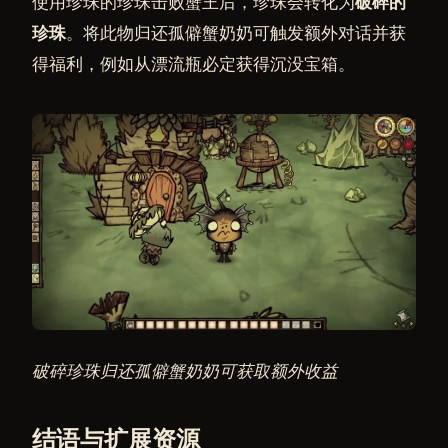
使用珍珠的珍珠击败蟹王后，珍珠会转化为
破碎的
珍珠
。将此物归还孤僻蟹奶奶可触发额外对话并获
得福利，例如从漂流瓶必定获得沉没宝箱。
破碎珍珠归还孤僻蟹奶奶可获取额外收益
结语与扩展资源