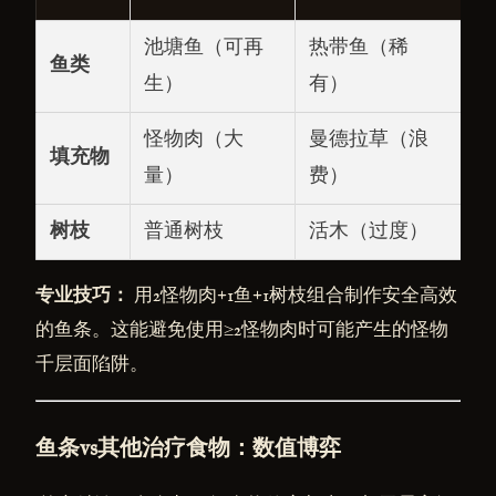
池塘鱼（可再
热带鱼（稀
鱼类
生）
有）
怪物肉（大
曼德拉草（浪
填充物
量）
费）
树枝
普通树枝
活木（过度）
专业技巧：
用2怪物肉+1鱼+1树枝组合制作安全高效
的鱼条。这能避免使用≥2怪物肉时可能产生的怪物
千层面陷阱。
鱼条vs其他治疗食物：数值博弈