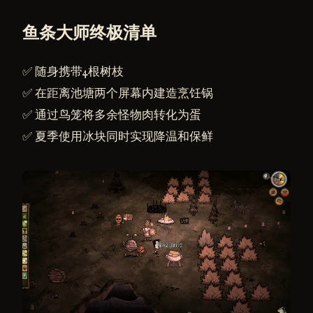
鱼条大师终极清单
✅ 随身携带4根树枝
✅ 在距离池塘两个屏幕内建造烹饪锅
✅ 通过鸟笼将多余怪物肉转化为蛋
✅ 夏季使用冰块同时实现降温和保鲜