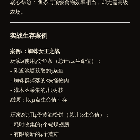
核心结论：
鱼条与顶级食物效率相当，却无需高级
农场。
实战生存案例
案例1：蜘蛛女王之战
玩家A
使用3份鱼条（总计120生命值）：
- 附近池塘获取的3条鱼
- 蜘蛛群掉落的6块怪物肉
- 灌木丛采集的3根树枝
结果：
以32点生命值幸存
玩家B
使用4份黄油松饼（总计80生命值）：
- 耗时收集的4个蝴蝶翅膀
- 有限刷新的4个蘑菇