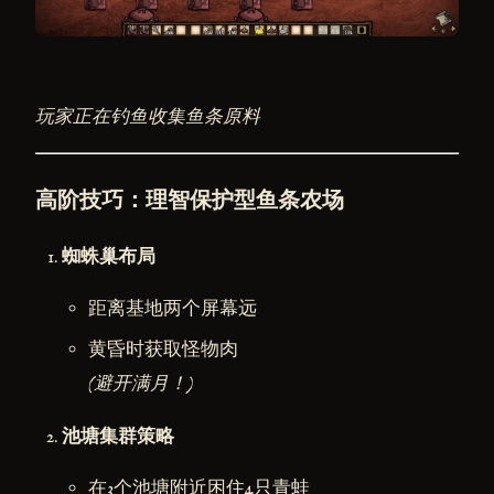
玩家正在钓鱼收集鱼条原料
高阶技巧：理智保护型鱼条农场
蜘蛛巢布局
距离基地两个屏幕远
黄昏时获取怪物肉
(避开满月！)
池塘集群策略
在3个池塘附近困住4只青蛙