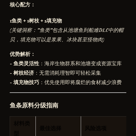
核心配方：
1鱼类 + 1树枝 + 2填充物
(关键洞察："鱼类"包含从池塘鱼到船难DLC中的帽
贝，填充物可以是浆果、冰块甚至怪物肉)
优势解析：
-
鱼类灵活性
：海岸生物群系和池塘变成资源宝库
-
树枝经济
：无需消耗理智即可轻松采集
-
填充物技巧
：优先使用即将腐烂的食材减少浪费
鱼条原料分级指南
材料类
最佳选择
风险选项
型