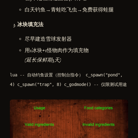
白天钓鱼→青蛙吃飞虫→免费获得蛙腿
冰块填充法
尽早建造雪球发射器
用1冰块+1怪物肉作为填充物
(延长保鲜期3天)
lua -- 自动钓鱼设置（控制台指令） c_spawn("pond",
4) c_spawn("trap", 8) c_godmode() -- 仅限测试用途