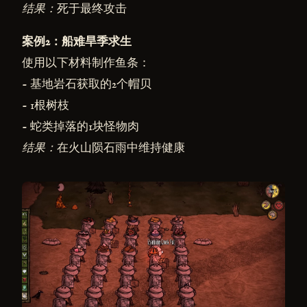
结果：
死于最终攻击
案例2：船难旱季求生
使用以下材料制作鱼条：
- 基地岩石获取的2个帽贝
- 1根树枝
- 蛇类掉落的1块怪物肉
结果：
在火山陨石雨中维持健康