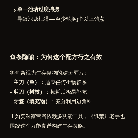
单一池塘过度捕捞
导致池塘枯竭——至少轮换3个以上钓点
鱼条隐喻：为何这个配方行之有效
将鱼条视为生存食物的
瑞士军刀
：
-
主刀（鱼）
：适应任何生物群系
-
剪刀（树枝）
：损耗后极易补充
-
牙签（填充物）
：充分利用边角料
正如资深露营者依赖多功能工具，《饥荒》老手也
围绕这个万能食谱构建生存策略。