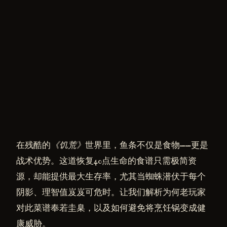
在残酷的
《饥荒》
世界里，鱼条不仅是食物——更是
战术优势。这道恢复40点生命的食谱只需极简资
源，却能提供最大生存率，尤其当蜘蛛潜伏于每个
阴影、理智值岌岌可危时。让我们解析为何老玩家
对此菜谱奉若圭臬，以及如何避免将烹饪锅变成健
康威胁。