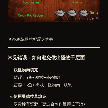
鱼条农场最优配置示意图
常见错误：如何避免做出怪物千层面
双怪物肉填充
错误：
1鱼+1树枝+2怪物肉
正确：
1鱼+1树枝+1怪物肉+1浆果
使用曼德拉草填充
浪费稀有资源（更适合制作曼德拉草汤）