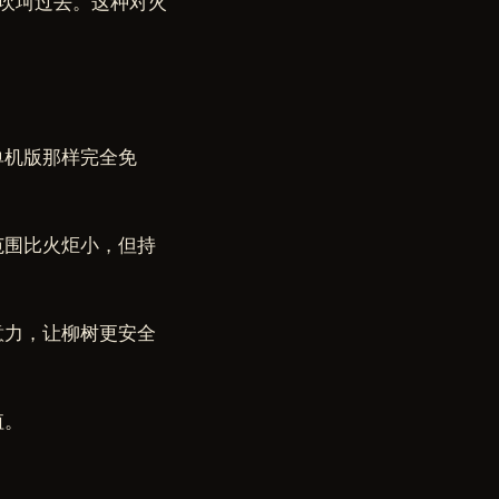
坎坷过去。这种对火
单机版那样完全免
范围比火炬小，但持
意力，让柳树更安全
值。