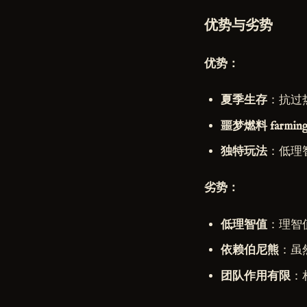
优势与劣势
优势：
夏季生存
：抗过
噩梦燃料 farmin
独特玩法
：低理
劣势：
低理智值
：理智
依赖伯尼熊
：虽
团队作用有限
：