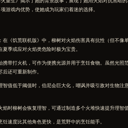
浴火重生》揭示了她的背景故事，展现了她用火焰对抗黑暗的
多项游戏内优势，使她成为玩家们着迷的选择。
：在《饥荒联机版》中，柳树对火焰伤害具有抗性（但不像
在夏季或应对火焰类危险时极为宝贵。
始携带打火机，可作为便携光源并用于烹饪食物。虽然光照
尽后还可重新制作。
理智值低于阈值时，伯尼会巨大化，嘲讽并吸引敌对生物注
火焰时柳树会恢复理智，可通过制造多个火堆快速提升理智
烹饪速度比其他角色更快，是荒野中的烹饪能手。