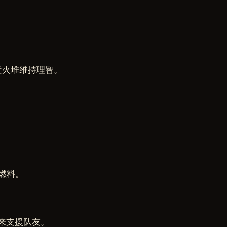
近火堆维持理智。
。
燃料。
来支援队友。