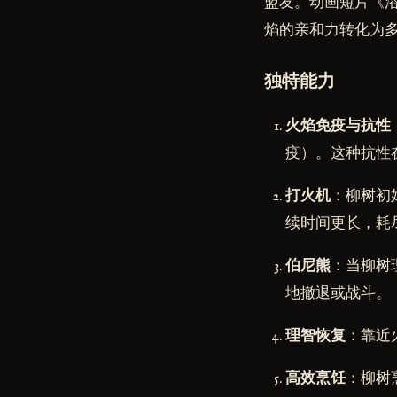
盟友。动画短片《
焰的亲和力转化为
独特能力
火焰免疫与抗性
疫）。这种抗性
打火机
：柳树初
续时间更长，耗
伯尼熊
：当柳树
地撤退或战斗。
理智恢复
：靠近
高效烹饪
：柳树