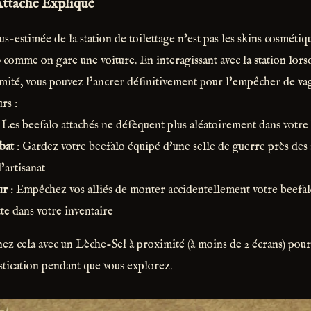
ttache Expliqué
us-estimée de la station de toilettage n'est pas les skins cosmétique
o
comme on gare une voiture. En interagissant avec la station lors
imité, vous pouvez l'ancrer définitivement pour l'empêcher de v
rs :
 Les beefalo attachés ne défèquent plus aléatoirement dans votre
bat
: Gardez votre beefalo équipé d'une selle de guerre près des s
'artisanat
ur
: Empêchez vos alliés de monter accidentellement votre beefalo
tte dans votre inventaire
z cela avec un Lèche-Sel à proximité (à moins de 2 écrans) pour
tication pendant que vous explorez.