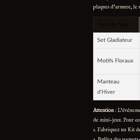
plaques d'armure, le s
Type de Skin
Set Gladiateur
Motifs Floraux
Manteau
d'Hiver
Attention
: L'événeme
de mini-jeux. Pour co
1. Fabriquez un Kit d
2. Brûlez des paquets