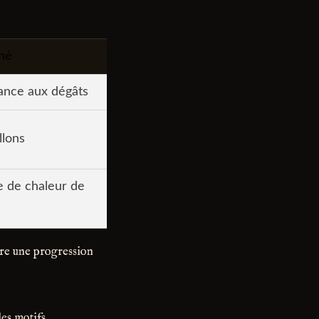
hé
ance aux dégâts
llons
te de chaleur de
re une progression
es motifs