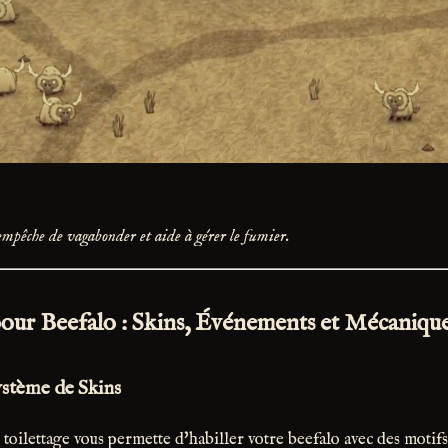
'empêche de vagabonder et aide à gérer le fumier.
pour Beefalo : Skins, Événements et Mécaniqu
ystème de Skins
 toilettage vous permette d'habiller votre beefalo avec des motifs