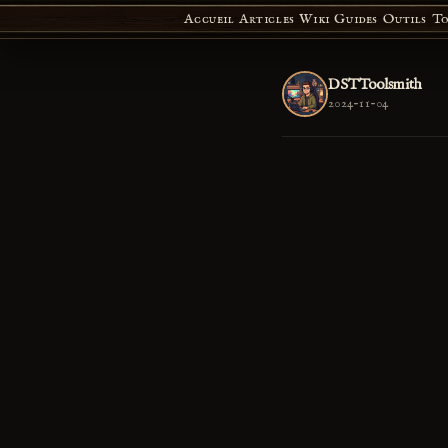
Accueil
Articles
Wiki
Guides
Outils
To
DSTToolsmith
2024-11-04