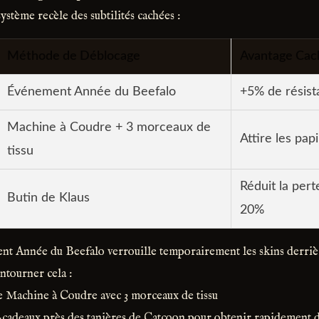
ystème recèle des subtilités cachées :
Méthode de Déblocage
Avantage Cac
Événement Année du Beefalo
+5% de résist
Machine à Coudre + 3 morceaux de
Attire les papi
tissu
Réduit la per
Butin de Klaus
20%
nt Année du Beefalo verrouille temporairement les skins derriè
ntourner cela :
e Machine à Coudre avec 3 morceaux de tissu
-cadeaux près des tanières de Catcoon pour obtenir rapidement d