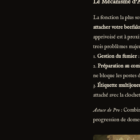
Le Mécanisme d'A
La fonction la plus so
attacher votre beefal
apprivoisé est à prox
trois problèmes majeu
1.
Gestion du fumier
:
2.
Préparation au com
ne bloque les postes d
3.
Étiquette multijoue
attaché avec la cloche
Astuce de Pro
: Combine
progression de domes