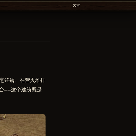
ZH
烹饪锅、在营火堆排
台——这个建筑既是