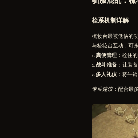
驯服混乱：梳
栓系机制详解
梳妆台最被低估的功
与梳妆台互动，可
1.
粪便管理
：栓住的
2.
战斗准备
：让装备
3.
多人礼仪
：将牛铃
专业建议
：配合最