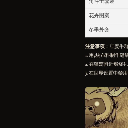
角斗士套装
花卉图案
冬季外套
注意事项
：年度牛
1. 用3块布料制作
2. 在猫窝附近燃
3. 在世界设置中