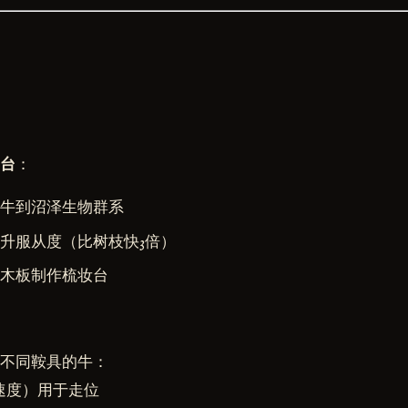
妆台
：
头牛到沼泽生物群系
升服从度（比树枝快3倍）
木板制作梳妆台
不同鞍具的牛：
速度）用于走位