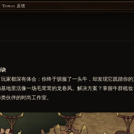
Top100
反馈
秘诀
》玩家都深有体会：你终于驯服了一头牛，却发现它践踏你的
的基地里活像一场毛茸茸的龙卷风。解决方案？掌握牛群梳妆
蹄类伙伴的时尚工作室。