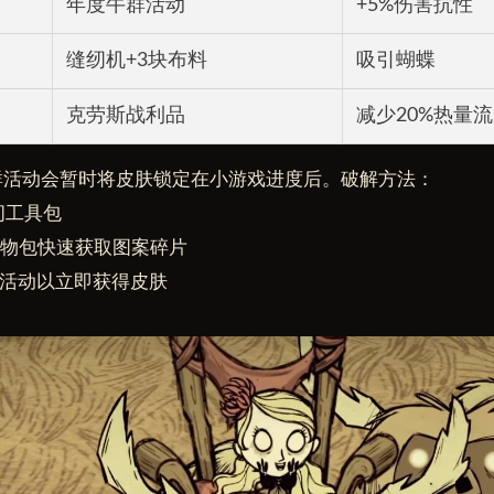
年度牛群活动
+5%伤害抗性
缝纫机+3块布料
吸引蝴蝶
克劳斯战利品
减少20%热量
群活动会暂时将皮肤锁定在小游戏进度后。破解方法：
缝纫工具包
烧礼物包快速获取图案碎片
禁用活动以立即获得皮肤