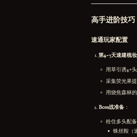
高手进阶技巧
速通玩家配置
第4-7天速建梳
用草引诱4+
采集荧光果提
用烧焦森林的
Boss战准备
：
栓住多头配备
蛛丝鞍（