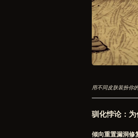
用不同皮肤装扮你
驯化悖论：为
倾向重置漏洞修