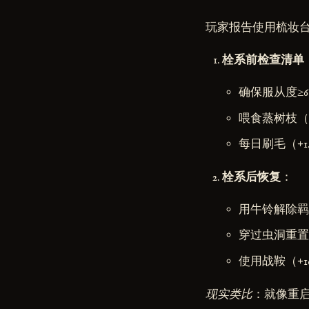
玩家报告使用梳妆台
栓系前检查清单
确保服从度≥6
喂食蒸树枝（
每日刷毛（+1
栓系后恢复
：
用牛铃解除羁
穿过虫洞重置
使用战鞍（+
现实类比
：就像重启