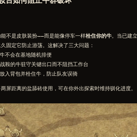
妆台如何阻止牛群破坏
能不是皮肤装扮——而是能像停车一样
栓住你的牛
。当已建
永久固定它防止游荡。这解决了三大问题：
牛不会在基地随机排便
战鞍的牛驻守关键出口而不阻挡工作台
放入背包并栓住牛，防止队友误骑
多两屏距离的盐舔砖使用，可在你外出探索时维持驯化进度。