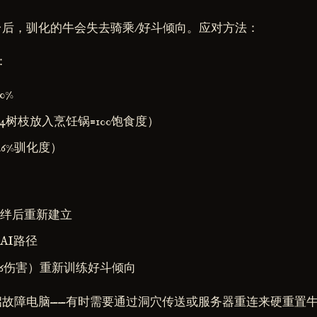
后，驯化的牛会失去骑乘/好斗倾向。应对方法：
：
0%
4树枝放入烹饪锅=100饱食度）
.6%驯化度）
绊后重新建立
AI路径
16伤害）重新训练好斗倾向
故障电脑——有时需要通过洞穴传送或服务器重连来硬重置牛