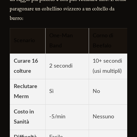
paragonare un coltellino svizzero a un coltello da
burro:
One-Man
Corno di
Scenario
Band
Beefalo
Curare 16
10+ secondi
2 secondi
colture
(usi multipli)
Reclutare
Sì
No
Merm
Costo in
-5/min
Nessuno
Sanità