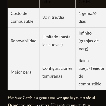
nitre
G.E.M.
Costo de
1 gema/6
30 nitre/día
combustible
días
Infinito
Limitado (hasta
Renovabilidad
(granjas de
las cuevas)
Varg)
Reina
Configuraciones
abeja/Tejedor
Mejor para
tempranas
de
combustible
Veredicto
: Cambia a gemas una vez que hayas matado al
Dragón volador 2-3 veces. Una sola granja de Varg