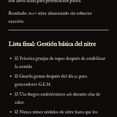
con lluvia ácida para petrificación pasiva.
Resultado: 600+ nitre almacenado sin esfuerzo
excesivo.
Lista final: Gestión básica del nitre
☑️ Prioriza granjas de topos después de estabilizar
la comida.
☑️ Guarda gemas después del día 50 para
generadores G.E.M.
☑️ Usa fuegos endotérmicos
solo
durante olas de
calor.
☑️ Nunca mines nódulos de nitre hasta que los